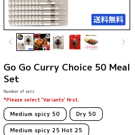
Open
media
1
in
modal
Go Go Curry Choice 50 Meal
Set
Number of sets
*Please select 'Variants' first.
Medium spicy 50
Dry 50
Medium spicy 25 Hot 25