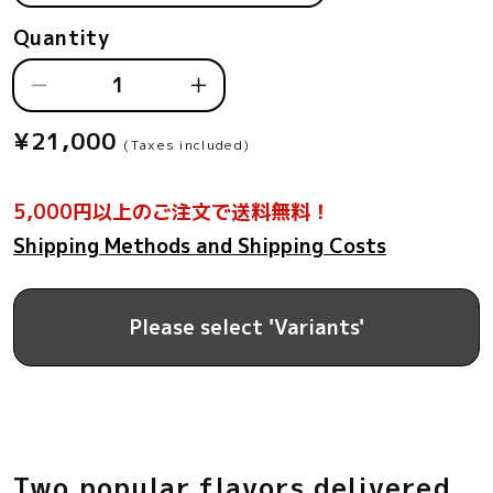
Quantity
Decrease
Increase
quantity
quantity
¥21,000
Regular
for
for
(Taxes included)
price
Go
Go
Go
Go
5,000円以上のご注文で送料無料！
Curry
Curry
Choice
Choice
Shipping Methods and Shipping Costs
50
50
Meal
Meal
Set
Set
Please select 'Variants'
Two popular flavors delivered