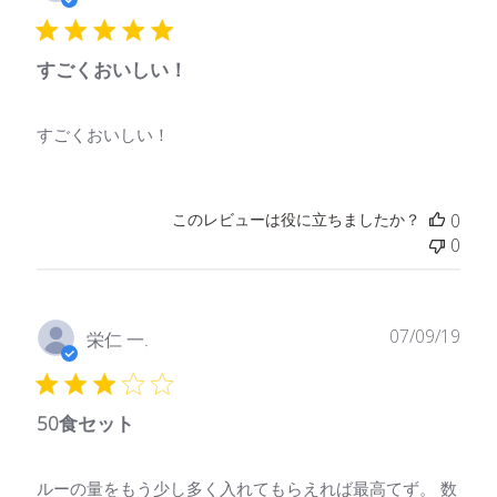
開
日
すごくおいしい！
すごくおいしい！
このレビューは役に立ちましたか？
0
0
公
07/09/19
栄仁 一.
開
日
50食セット
ルーの量をもう少し多く入れてもらえれば最高てず。 数