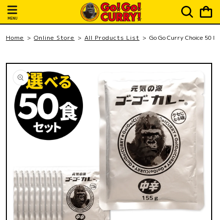
Skip to
Cart
content
MENU
Home
Online Store
All Products List
Go Go Curry Choice 50 Me
Skip to
product
information