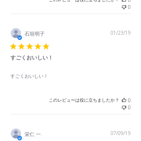
0
公
01/23/19
石垣明子
開
日
すごくおいしい！
すごくおいしい！
このレビューは役に立ちましたか？
0
0
公
07/09/19
栄仁 一.
開