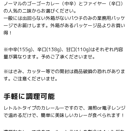
ノーマルのゴーゴーカレー（中辛）とファイヤー（辛口）
を
を
の人気の二味からお選びください。
減
増
一般には出回らない外箱がないパウチのみの業務用パッケ
ら
や
ージでお届けします。外箱があるパッケージ品よりお買い
す
す
得！
※中辛(155g)、辛口(138g)、甘口(110g)はそれぞれ内容
量が異なります。予めご了承くださいませ。
※はさみ、カッター等での開封は商品破損の恐れがありま
す。ご注意くださいませ。
手軽に調理可能
レトルトタイプのカレールーですので、湯煎or電子レンジ
で温めるだけで、簡単に美味しいカレーが食べられます！