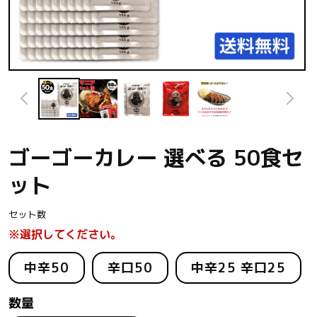
モ
ー
ダ
ル
で
メ
ゴーゴーカレー 選べる 50食セ
デ
ィ
ット
ア
(1)
を
開
セット数
く
※選択してください。
中辛50
辛口50
中辛25 辛口25
数量