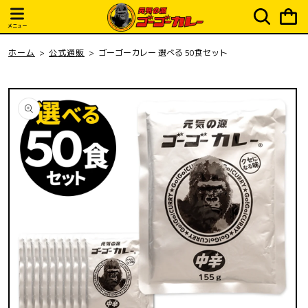
ピ
コンテ
ンツに
ン
進む
メニュー
グ
カ
ホーム
公式通販
ゴーゴーカレー 選べる 50食セット
ー
ト
商品情
報にス
キップ