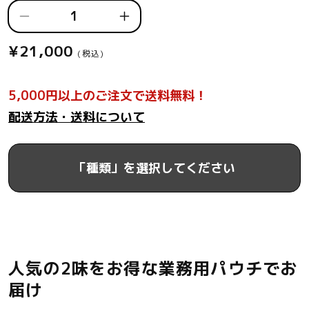
ゴ
ゴ
ー
ー
¥21,000
通
(税込)
ゴ
ゴ
常
ー
ー
価
カ
カ
5,000円以上のご注文で送料無料！
格
レ
レ
配送方法・送料について
ー
ー
選
選
べ
べ
「種類」を選択してください
る
る
50
50
食
食
セ
セ
ッ
ッ
ト
ト
人気の2味をお得な業務用パウチでお
の
の
届け
数
数
量
量