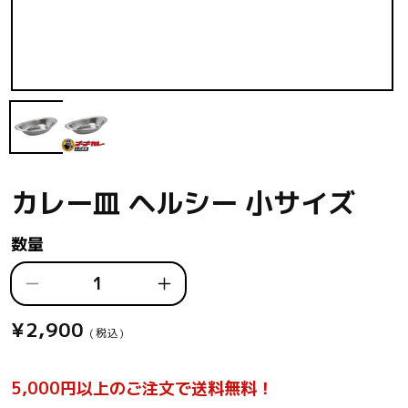
モ
ー
ダ
ル
で
メ
カレー皿 ヘルシー 小サイズ
デ
ィ
ア
数量
(1)
を
開
く
カ
カ
レ
レ
¥2,900
通
(税込)
ー
ー
常
皿
皿
価
ヘ
ヘ
5,000円以上のご注文で送料無料！
格
ル
ル