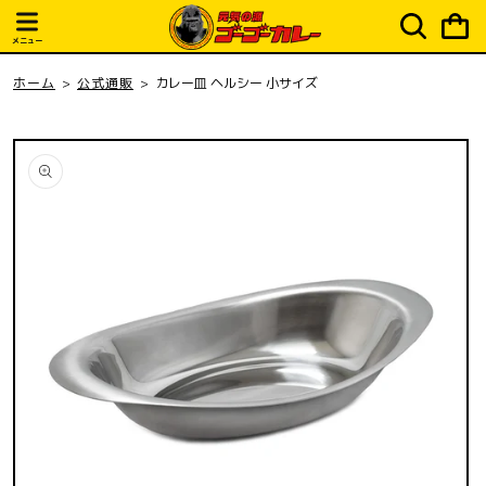
ピ
コンテ
ンツに
ン
進む
メニュー
グ
カ
ホーム
公式通販
カレー皿 ヘルシー 小サイズ
ー
ト
商品情
報にス
キップ