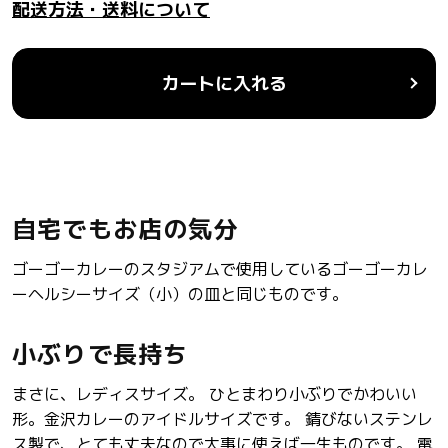
配送方法・送料について
シ
シ
ー
ー
小
小
カートに入れる
サ
サ
イ
イ
ズ
ズ
の
の
数
数
量
量
自宅でもお店の気分
を
を
減
増
ゴーゴーカレーのスタジアムで使用しているゴーゴーカレ
ら
や
ーヘルシーサイズ（小）の皿と同じものです。
す
す
小ぶりで長持ち
まさに、レディスサイズ。 ひとまわり小ぶりでかわいい
形。金沢カレーのアイドルサイズです。 錆びないステンレ
ス製で、とても丈夫なので大事に使えば一生ものです。 電