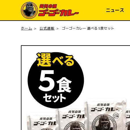
コンテ
ンツに
ニュース
進む
ホーム
公式通販
ゴーゴーカレー 選べる 5食セット
商品情
報にス
キップ