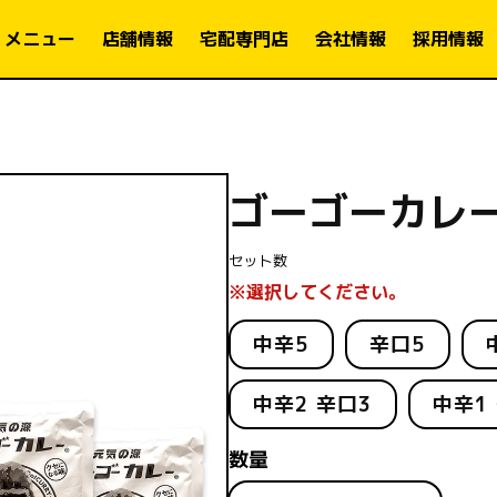
メニュー
店舗情報
宅配専門店
会社情報
採用情報
ゴーゴーカレー
セット数
※選択してください。
中辛5
辛口5
中辛2 辛口3
中辛1
数量