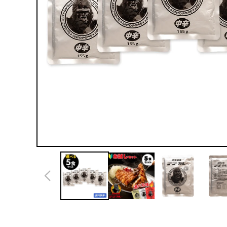
モ
ー
ダ
ル
で
メ
デ
ィ
ア