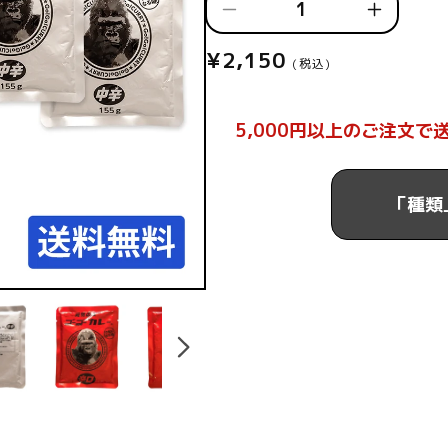
ゴ
ゴ
ー
ー
¥2,150
通
(税込)
ゴ
ゴ
常
ー
ー
価
カ
カ
5,000円以上のご注文で
格
レ
レ
ー
ー
選
選
「種類
べ
べ
る
る
5
5
食
食
セ
セ
ッ
ッ
ト
ト
の
の
数
数
量
量