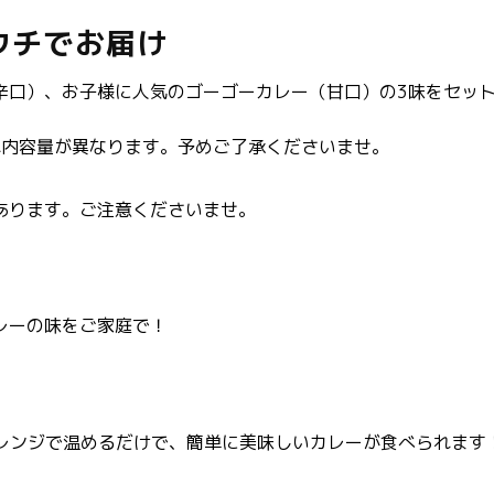
を
を
減
増
ウチでお届け
ら
や
す
す
辛口）、お子様に人気のゴーゴーカレー（甘口）の3味をセッ
はそれぞれ内容量が異なります。予めご了承くださいませ。
あります。ご注意くださいませ。
レーの味をご家庭で！
子レンジで温めるだけで、簡単に美味しいカレーが食べられます