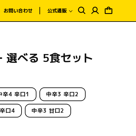
ロ
ピ
グ
ン
お問い合わせ
公式通販
イ
グ
ン
カ
ー
ト
 選べる 5食セット
中辛4 辛口1
中辛3 辛口2
 辛口4
中辛3 甘口2