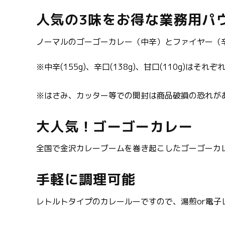
(1)
を
人気の3味をお得な業務用パ
開
く
ノーマルのゴーゴーカレー（中辛）とファイヤー（
※中辛(155g)、辛口(138g)、甘口(110g)
※はさみ、カッター等での開封は商品破損の恐れが
大人気！ゴーゴーカレー
全国で金沢カレーブームを巻き起こしたゴーゴーカ
手軽に調理可能
レトルトタイプのカレールーですので、湯煎or電