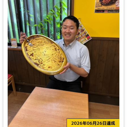
2026年06月26日達成