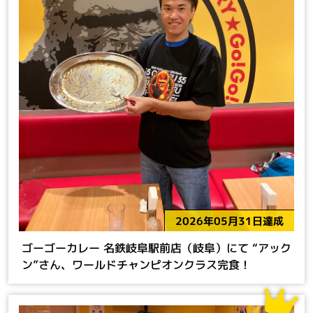
2026年05月31日達成
ゴーゴーカレー 名鉄岐阜駅前店（岐阜）にて “アック
ン”さん、ワールドチャンピオンクラス完食！