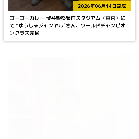
2026年06月14日達成
ゴーゴーカレー 渋谷警察署前スタジアム（東京）に
て “ゆうしゃジャンヤル”さん、ワールドチャンピオ
ンクラス完食！