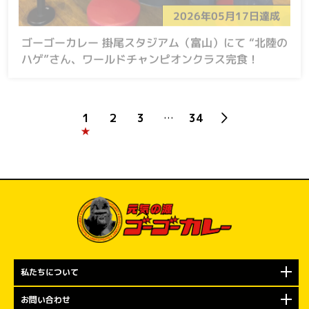
2026年05月17日達成
ゴーゴーカレー 掛尾スタジアム（富山）にて “北陸の
ハゲ”さん、ワールドチャンピオンクラス完食！
1
2
3
…
34
私たちについて
お問い合わせ