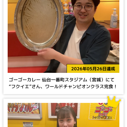
2026年05月26日達成
ゴーゴーカレー 仙台一番町スタジアム（宮城）にて
“フクイエ”さん、ワールドチャンピオンクラス完食！