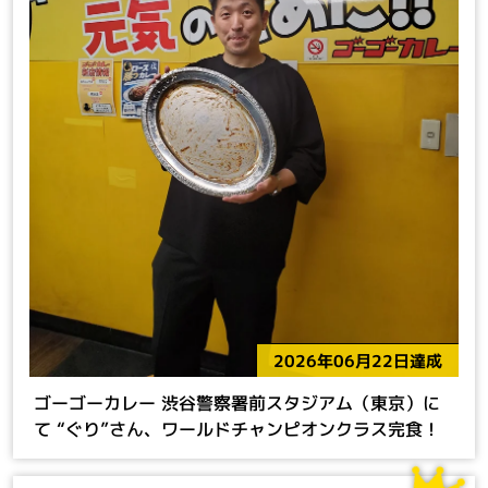
2026年06月22日達成
ゴーゴーカレー 渋谷警察署前スタジアム（東京）に
て “ぐり”さん、ワールドチャンピオンクラス完食！