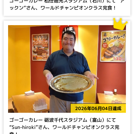
ゴーゴーカレー 松任徳光スタジアム（石川）にて “ア
ックン”さん、ワールドチャンピオンクラス完食！
2026年06月04日達成
ゴーゴーカレー 砺波千代スタジアム（富山）にて
“Sun-hiroki”さん、ワールドチャンピオンクラス完