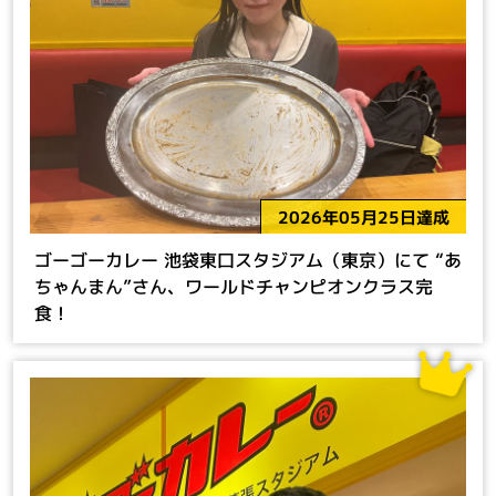
2026年05月25日達成
ゴーゴーカレー 池袋東口スタジアム（東京）にて “あ
ちゃんまん”さん、ワールドチャンピオンクラス完
食！