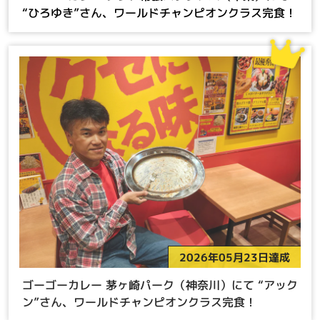
“ひろゆき”さん、ワールドチャンピオンクラス完食！
2026年05月23日達成
ゴーゴーカレー 茅ヶ崎パーク（神奈川）にて “アック
ン”さん、ワールドチャンピオンクラス完食！