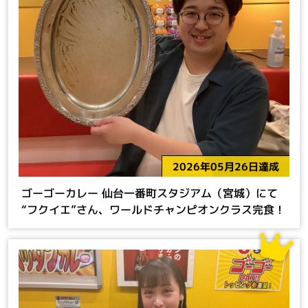
2026年05月26日達成
ゴーゴーカレー 仙台一番町スタジアム（宮城）にて
“フクイエ”さん、ワールドチャンピオンクラス完食！