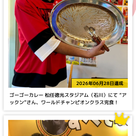
2026年06月28日達成
ゴーゴーカレー 松任徳光スタジアム（石川）にて “ア
ックン”さん、ワールドチャンピオンクラス完食！