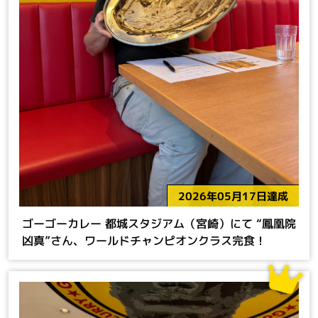
2026年05月17日達成
ゴーゴーカレー 都城スタジアム（宮崎）にて “鳳凰院
凶真”さん、ワールドチャンピオンクラス完食！