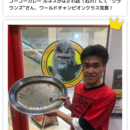
ゴーゴーカレー ルネスかなざわ店（石川）にて “クラ
ウンズ”さん、ワールドチャンピオンクラス完食！