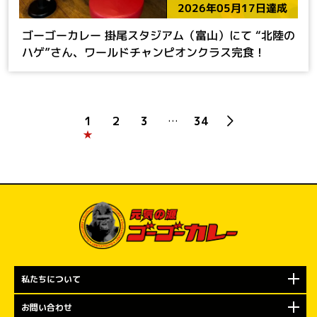
2026年05月17日達成
ゴーゴーカレー 掛尾スタジアム（富山）にて “北陸の
ハゲ”さん、ワールドチャンピオンクラス完食！
1
2
3
…
34
私たちについて
お問い合わせ