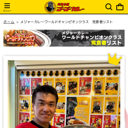
ピ
コンテ
ンツに
ン
進む
メニュー
グ
カ
ホーム
メジャーカレーワールドチャンピオンクラス 完食者リスト
ー
ト