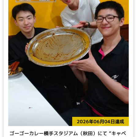
2026年06月04日達成
ゴーゴーカレー横手スタジアム（秋田）にて “キャベ