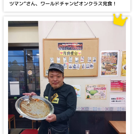
ツマン”さん、ワールドチャンピオンクラス完食！