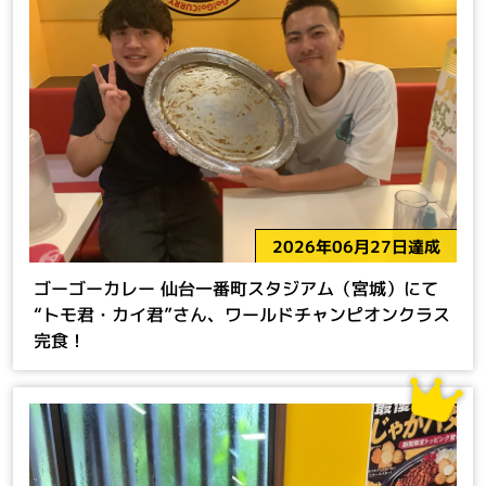
2026年06月27日達成
ゴーゴーカレー 仙台一番町スタジアム（宮城）にて
“トモ君・カイ君”さん、ワールドチャンピオンクラス
完食！