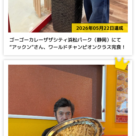
2026年05月22日達成
ゴーゴーカレーザザシティ浜松パーク（静岡）にて
“アックン”さん、ワールドチャンピオンクラス完食！