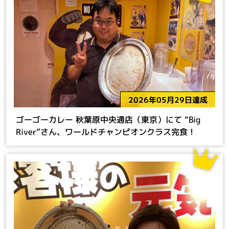
2026年05月29日達成
ゴーゴーカレー 秋葉原中央通店（東京）にて “Big
River”さん、ワールドチャンピオンクラス完食！