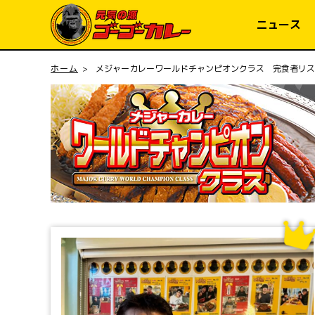
コンテ
ンツに
ニュース
進む
ホーム
メジャーカレーワールドチャンピオンクラス 完食者リス