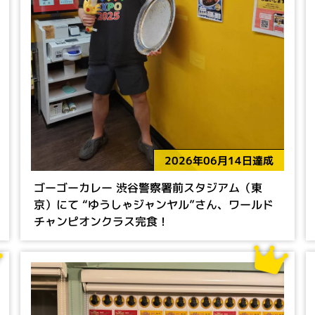
2026年06月14日達成
ゴーゴーカレー 渋谷警察署前スタジアム（東
京）にて “ゆうしゃジャンヤル”さん、ワールド
チャンピオンクラス完食！