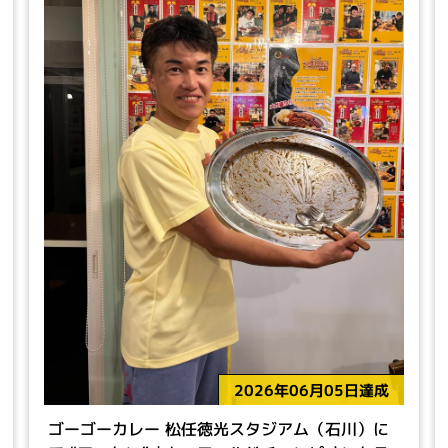
2026年06月05日達成
ゴーゴーカレー 松任徳光スタジアム（石川）に