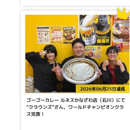
2026年06月25日達成
ゴーゴーカレー ルネスかなざわ店（石川）にて
“クラウンズ”さん、ワールドチャンピオンクラ
ス完食！