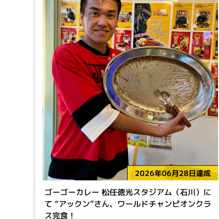
2026年06月28日達成
ゴーゴーカレー 松任徳光スタジアム（石川）に
て “アックン”さん、ワールドチャンピオンクラ
ス完食！