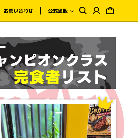
ロ
ピ
グ
ン
お問い合わせ
公式通販
イ
グ
ン
カ
ー
ト