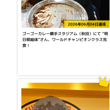
2026年06月04日達成
ゴーゴーカレー横手スタジアム（秋田）にて “明
日県総体”さん、ワールドチャンピオンクラス完
食！