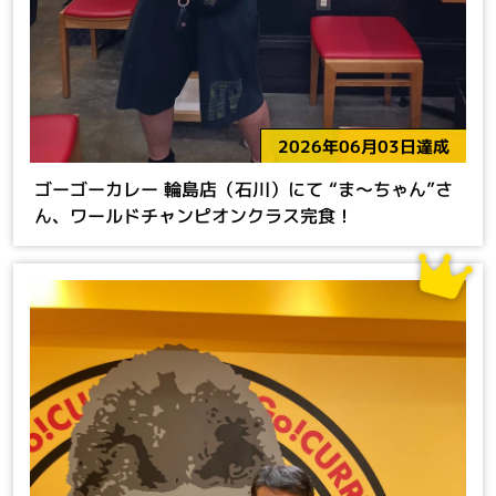
2026年06月03日達成
ゴーゴーカレー 輪島店（石川）にて “ま～ちゃん”さ
ん、ワールドチャンピオンクラス完食！