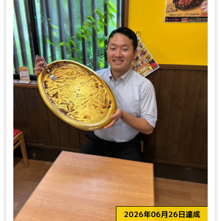
2026年06月26日達成