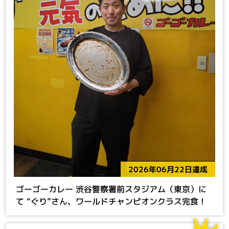
2026年06月22日達成
ゴーゴーカレー 渋谷警察署前スタジアム（東京）に
て “ぐり”さん、ワールドチャンピオンクラス完食！