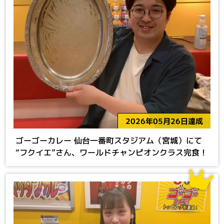
2026年05月26日達成
ゴーゴーカレー 仙台一番町スタジアム（宮城）にて
“フクイエ”さん、ワールドチャンピオンクラス完食！