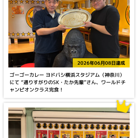
2026年06月08日達成
ゴーゴーカレー ヨドバシ横浜スタジアム（神奈川）
にて “通りすがりのSK・たか先輩”さん、ワールドチ
ャンピオンクラス完食！