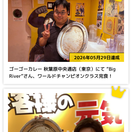
2026年05月29日達成
ゴーゴーカレー 秋葉原中央通店（東京）にて “Big
River”さん、ワールドチャンピオンクラス完食！