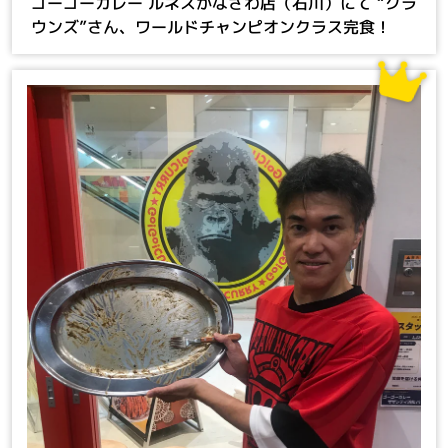
ゴーゴーカレー ルネスかなざわ店（石川）にて “クラ
ウンズ”さん、ワールドチャンピオンクラス完食！