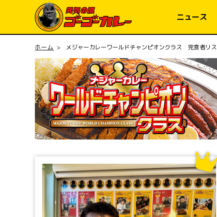
コンテ
ンツに
ニュース
進む
ホーム
メジャーカレーワールドチャンピオンクラス 完食者リス