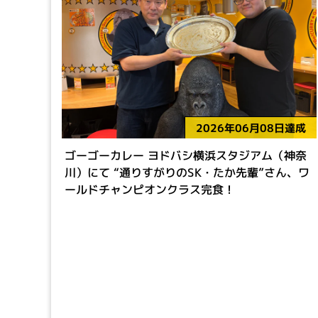
2026年06月08日達成
ゴーゴーカレー ヨドバシ横浜スタジアム（神奈
川）にて “通りすがりのSK・たか先輩”さん、ワ
ールドチャンピオンクラス完食！