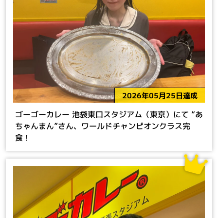
2026年05月25日達成
ゴーゴーカレー 池袋東口スタジアム（東京）にて “あ
ちゃんまん”さん、ワールドチャンピオンクラス完
食！