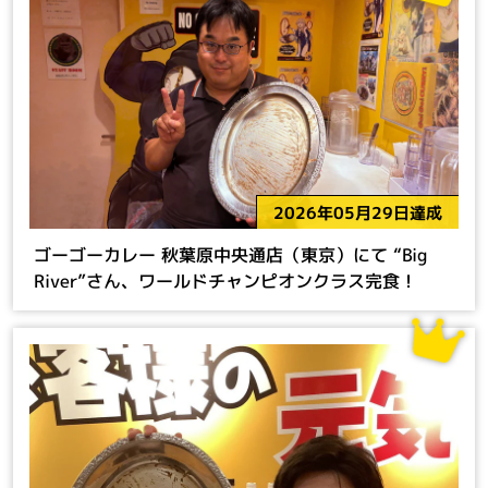
2026年05月29日達成
ゴーゴーカレー 秋葉原中央通店（東京）にて “Big
River”さん、ワールドチャンピオンクラス完食！