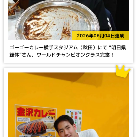
2026年06月04日達成
ゴーゴーカレー横手スタジアム（秋田）にて “明日県
総体”さん、ワールドチャンピオンクラス完食！