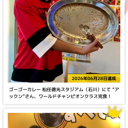
2026年06月28日達成
ゴーゴーカレー 松任徳光スタジアム（石川）にて “ア
ックン”さん、ワールドチャンピオンクラス完食！