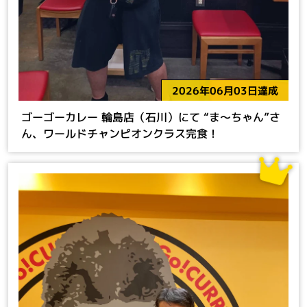
2026年06月03日達成
ゴーゴーカレー 輪島店（石川）にて “ま～ちゃん”さ
ん、ワールドチャンピオンクラス完食！