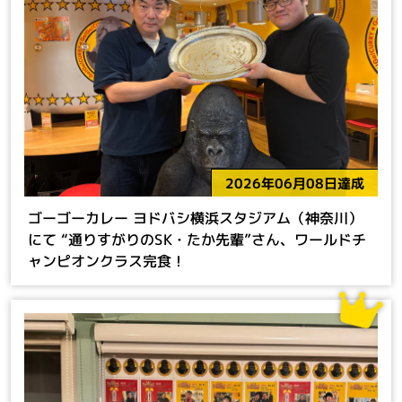
2026年06月08日達成
ゴーゴーカレー ヨドバシ横浜スタジアム（神奈川）
にて “通りすがりのSK・たか先輩”さん、ワールドチ
ャンピオンクラス完食！