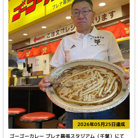
2026年05月25日達成
ゴーゴーカレー プレナ幕張スタジアム（千葉）にて