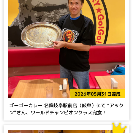
2026年05月31日達成
ゴーゴーカレー 名鉄岐阜駅前店（岐阜）にて “アック
ン”さん、ワールドチャンピオンクラス完食！