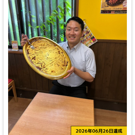
2026年06月26日達成