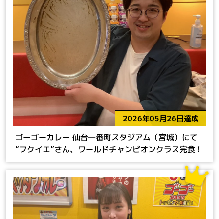
2026年05月26日達成
ゴーゴーカレー 仙台一番町スタジアム（宮城）にて
“フクイエ”さん、ワールドチャンピオンクラス完食！