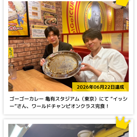
2026年06月22日達成
ゴーゴーカレー 亀有スタジアム（東京）にて “イッシ
ー”さん、ワールドチャンピオンクラス完食！