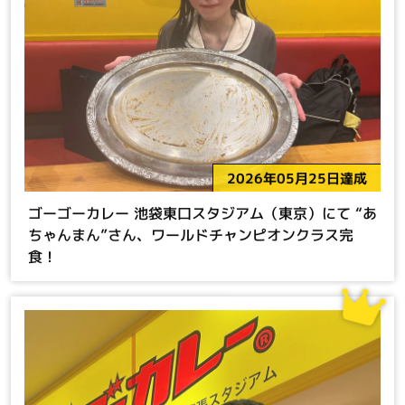
2026年05月25日達成
ゴーゴーカレー 池袋東口スタジアム（東京）にて “あ
ちゃんまん”さん、ワールドチャンピオンクラス完
食！