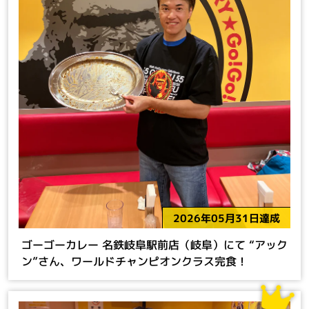
2026年05月31日達成
ゴーゴーカレー 名鉄岐阜駅前店（岐阜）にて “アック
ン”さん、ワールドチャンピオンクラス完食！