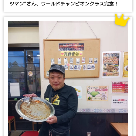
ツマン”さん、ワールドチャンピオンクラス完食！