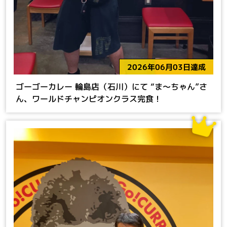
2026年06月03日達成
ゴーゴーカレー 輪島店（石川）にて “ま～ちゃん”さ
ん、ワールドチャンピオンクラス完食！