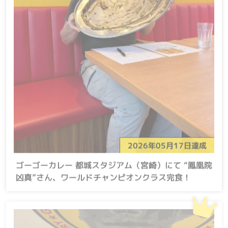
2026年05月17日達成
ゴーゴーカレー 都城スタジアム（宮崎）にて “鳳凰院
凶真”さん、ワールドチャンピオンクラス完食！