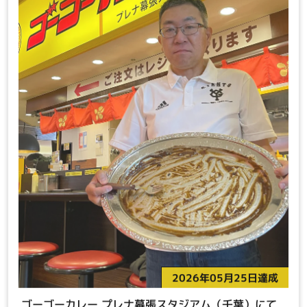
2026年05月25日達成
ゴーゴーカレー プレナ幕張スタジアム（千葉）にて