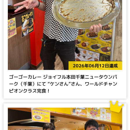
2026年06月12日達成
ゴーゴーカレー ジョイフル本田千葉ニュータウンパ
ーク（千葉）にて “ケンさん”さん、ワールドチャン
ピオンクラス完食！