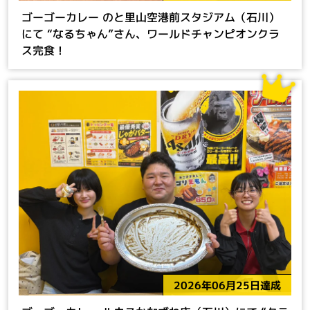
ゴーゴーカレー のと里山空港前スタジアム（石川）
にて “なるちゃん”さん、ワールドチャンピオンクラ
ス完食！
2026年06月25日達成