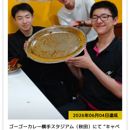
2026年06月04日達成
ゴーゴーカレー横手スタジアム（秋田）にて “キャベ