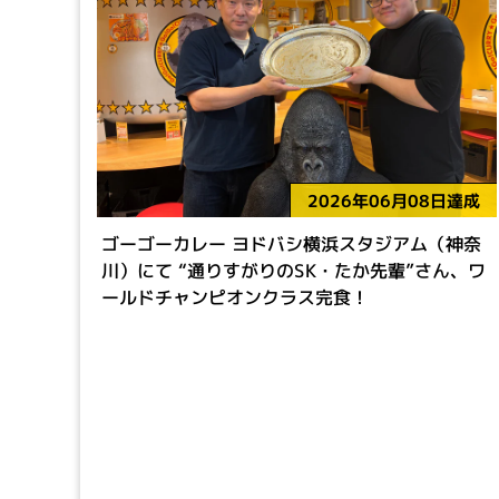
2026年06月08日達成
ゴーゴーカレー ヨドバシ横浜スタジアム（神奈
川）にて “通りすがりのSK・たか先輩”さん、ワ
ールドチャンピオンクラス完食！