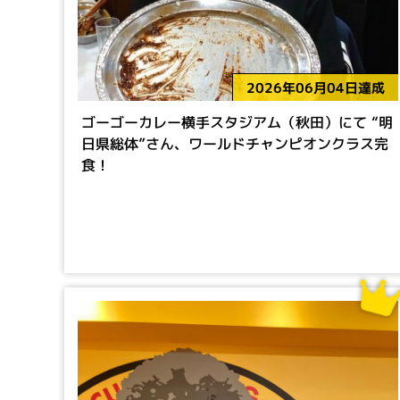
2026年06月04日達成
ゴーゴーカレー横手スタジアム（秋田）にて “明
日県総体”さん、ワールドチャンピオンクラス完
食！