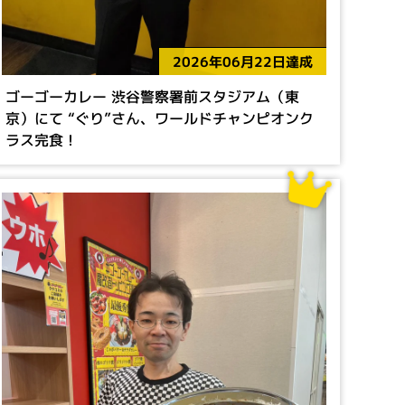
2026年06月22日達成
ゴーゴーカレー 渋谷警察署前スタジアム（東
京）にて “ぐり”さん、ワールドチャンピオンク
ラス完食！