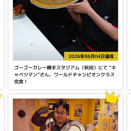
2026年06月04日達成
ゴーゴーカレー横手スタジアム（秋田）にて “キ
ャベツマン”さん、ワールドチャンピオンクラス
完食！