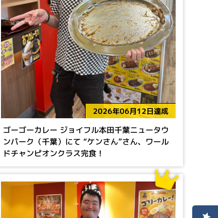
2026年06月12日達成
ゴーゴーカレー ジョイフル本田千葉ニュータウ
ンパーク（千葉）にて “ケンさん”さん、ワール
ドチャンピオンクラス完食！