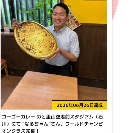
2026年06月26日達成
ゴーゴーカレー のと里山空港前スタジアム（石
川）にて “なるちゃん”さん、ワールドチャンピ
オンクラス完食！