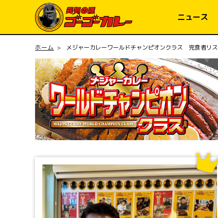
コンテ
ンツに
ニュース
進む
ホーム
メジャーカレーワールドチャンピオンクラス 完食者リス