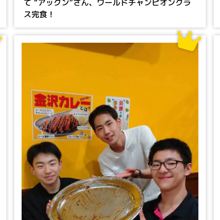
て “アックン”さん、ワールドチャンピオンクラ
ス完食！