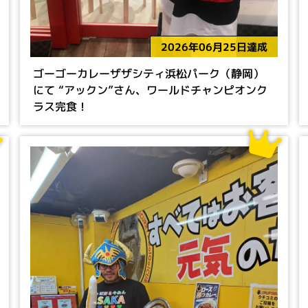
2026年06月25日達成
ゴーゴーカレーザザシティ浜松パーク（静岡）
にて “アックン”さん、ワールドチャンピオンク
ラス完食！