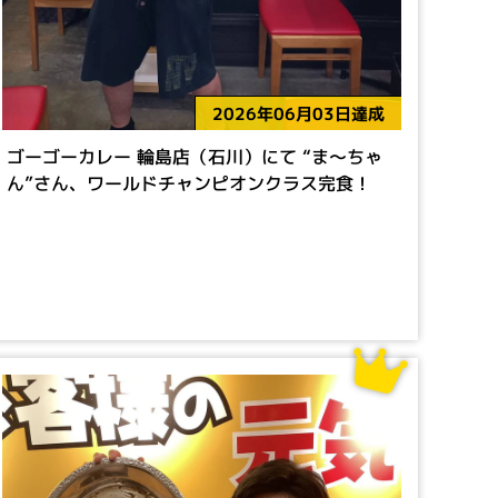
2026年06月03日達成
ゴーゴーカレー 輪島店（石川）にて “ま～ちゃ
ん”さん、ワールドチャンピオンクラス完食！