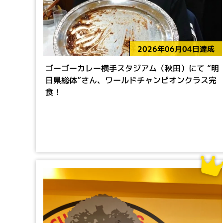
2026年06月04日達成
ゴーゴーカレー横手スタジアム（秋田）にて “明
日県総体”さん、ワールドチャンピオンクラス完
食！