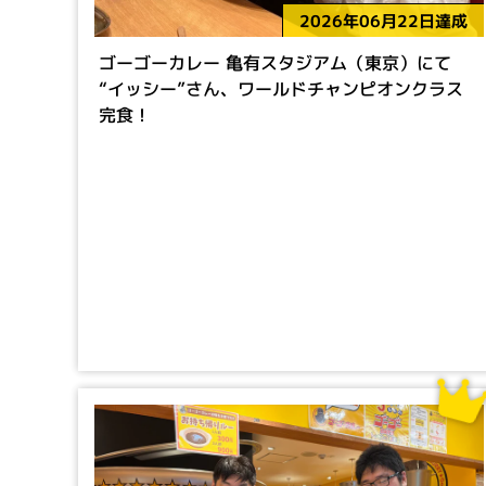
2026年06月22日達成
ゴーゴーカレー 亀有スタジアム（東京）にて
“イッシー”さん、ワールドチャンピオンクラス
完食！