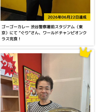
2026年06月22日達成
ゴーゴーカレー 渋谷警察署前スタジアム（東
京）にて “ぐり”さん、ワールドチャンピオンク
ラス完食！