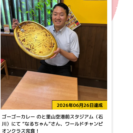
2026年06月26日達成
ゴーゴーカレー のと里山空港前スタジアム（石
川）にて “なるちゃん”さん、ワールドチャンピ
オンクラス完食！