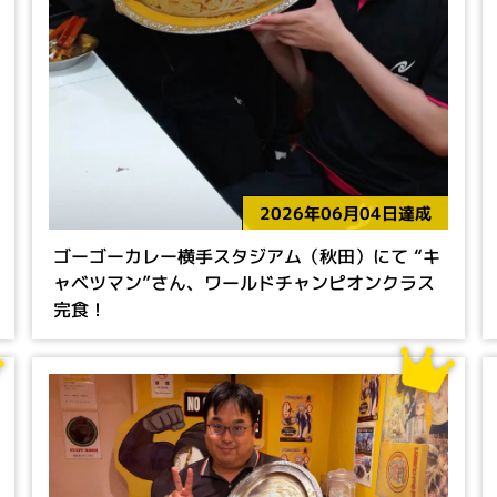
2026年06月04日達成
ゴーゴーカレー横手スタジアム（秋田）にて “キ
ャベツマン”さん、ワールドチャンピオンクラス
完食！