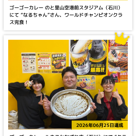
ゴーゴーカレー のと里山空港前スタジアム（石川）
にて “なるちゃん”さん、ワールドチャンピオンクラ
ス完食！
2026年06月25日達成