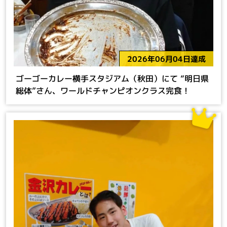
2026年06月04日達成
ゴーゴーカレー横手スタジアム（秋田）にて “明日県
総体”さん、ワールドチャンピオンクラス完食！