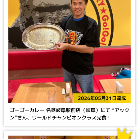
2026年05月31日達成
ゴーゴーカレー 名鉄岐阜駅前店（岐阜）にて “アック
ン”さん、ワールドチャンピオンクラス完食！