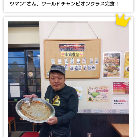
ツマン”さん、ワールドチャンピオンクラス完食！