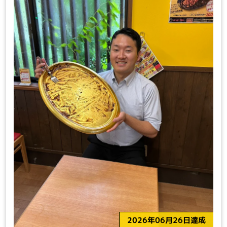
2026年06月26日達成