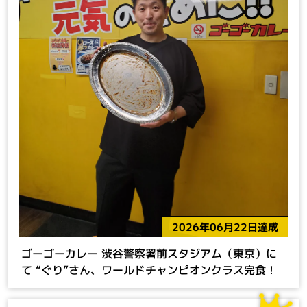
2026年06月22日達成
ゴーゴーカレー 渋谷警察署前スタジアム（東京）に
て “ぐり”さん、ワールドチャンピオンクラス完食！