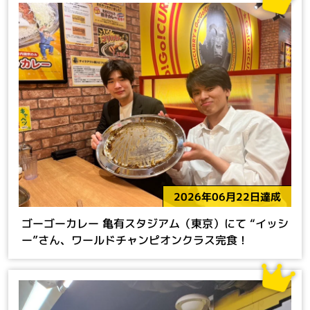
2026年06月22日達成
ゴーゴーカレー 亀有スタジアム（東京）にて “イッシ
ー”さん、ワールドチャンピオンクラス完食！