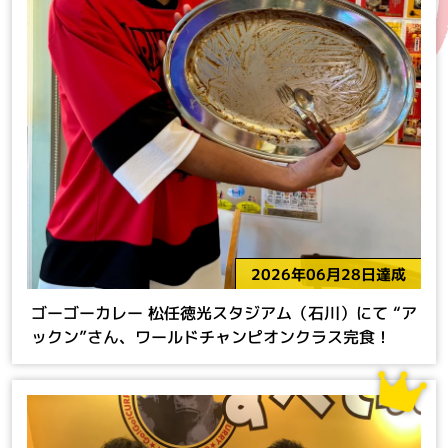
2026年06月28日達成
ゴーゴーカレー 松任徳光スタジアム（石川）にて “ア
ックン”さん、ワールドチャンピオンクラス完食！