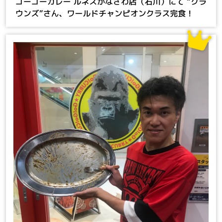
ゴーゴーカレー ルネスかなざわ店（石川）にて “クラ
ウンズ”さん、ワールドチャンピオンクラス完食！