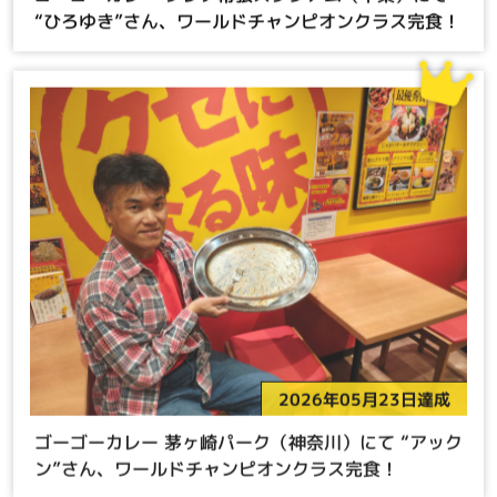
“ひろゆき”さん、ワールドチャンピオンクラス完食！
2026年05月23日達成
ゴーゴーカレー 茅ヶ崎パーク（神奈川）にて “アック
ン”さん、ワールドチャンピオンクラス完食！