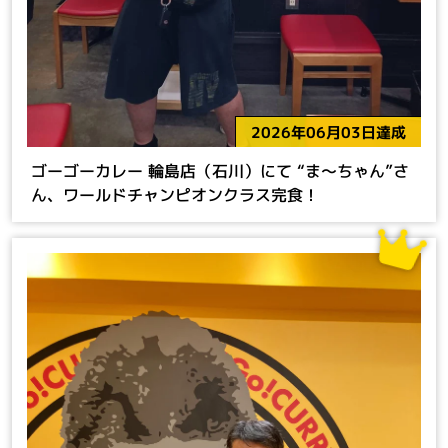
2026年06月03日達成
ゴーゴーカレー 輪島店（石川）にて “ま～ちゃん”さ
ん、ワールドチャンピオンクラス完食！