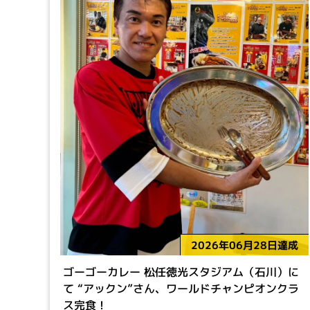
2026年06月28日達成
ゴーゴーカレー 松任徳光スタジアム（石川）に
て “アックン”さん、ワールドチャンピオンクラ
ス完食！