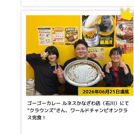
2026年06月25日達成
ゴーゴーカレー ルネスかなざわ店（石川）にて
“クラウンズ”さん、ワールドチャンピオンクラ
ス完食！