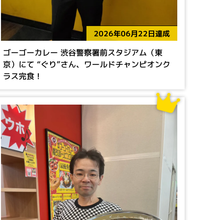
2026年06月22日達成
ゴーゴーカレー 渋谷警察署前スタジアム（東
京）にて “ぐり”さん、ワールドチャンピオンク
ラス完食！