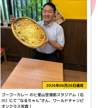
2026年06月26日達成
ゴーゴーカレー のと里山空港前スタジアム（石
川）にて “なるちゃん”さん、ワールドチャンピ
オンクラス完食！