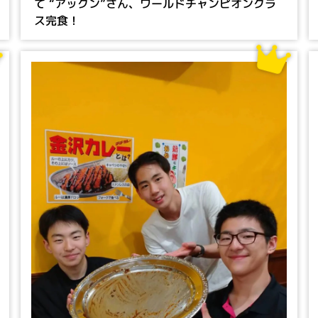
て “アックン”さん、ワールドチャンピオンクラ
ス完食！