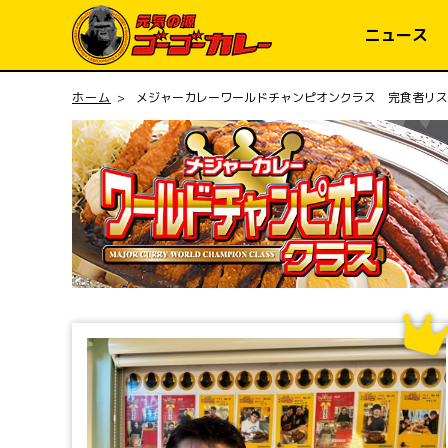
コンテ
ンツに
ニュース
進む
ホーム
メジャーカレーワールドチャンピオンクラス 完食者リス