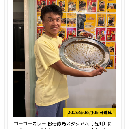
2026年06月05日達成
ゴーゴーカレー 松任徳光スタジアム（石川）に