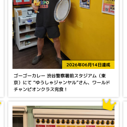
2026年06月14日達成
ゴーゴーカレー 渋谷警察署前スタジアム（東
京）にて “ゆうしゃジャンヤル”さん、ワールド
チャンピオンクラス完食！