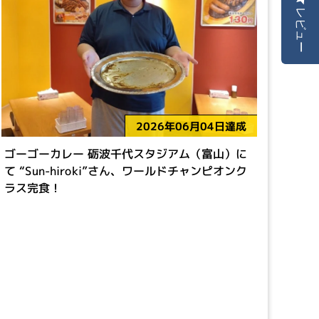
レビュー
2026年06月04日達成
ゴーゴーカレー 砺波千代スタジアム（富山）に
て “Sun-hiroki”さん、ワールドチャンピオンク
ラス完食！