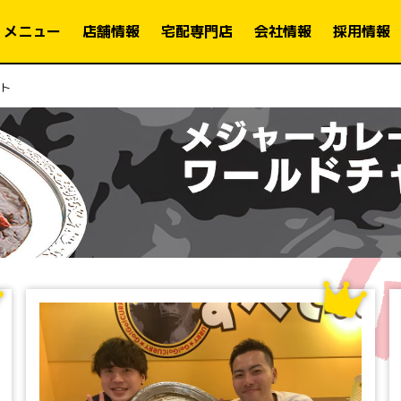
メニュー
店舗情報
宅配専門店
会社情報
採用情報
ト