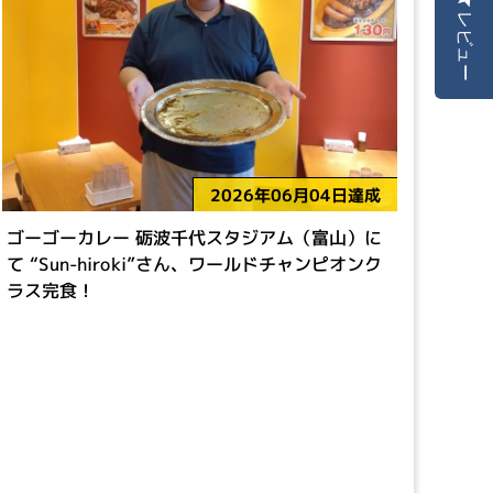
レビュー
2026年06月04日達成
ゴーゴーカレー 砺波千代スタジアム（富山）に
て “Sun-hiroki”さん、ワールドチャンピオンク
ラス完食！