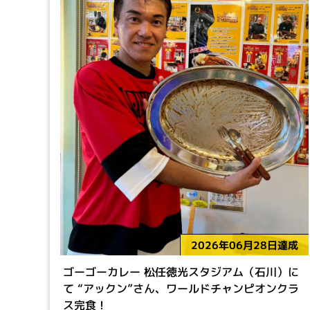
2026年06月28日達成
ゴーゴーカレー 松任徳光スタジアム（石川）に
て “アックン”さん、ワールドチャンピオンクラ
ス完食！