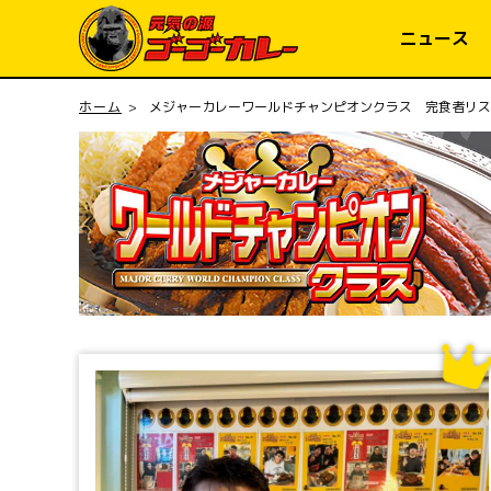
コンテ
ンツに
ニュース
進む
ホーム
メジャーカレーワールドチャンピオンクラス 完食者リス