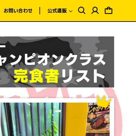
ロ
ピ
グ
ン
お問い合わせ
公式通販
イ
グ
ン
カ
ー
ト