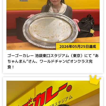
2026年05月25日達成
ゴーゴーカレー 池袋東口スタジアム（東京）にて “あ
ちゃんまん”さん、ワールドチャンピオンクラス完
食！