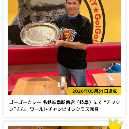
2026年05月31日達成
ゴーゴーカレー 名鉄岐阜駅前店（岐阜）にて “アック
ン”さん、ワールドチャンピオンクラス完食！