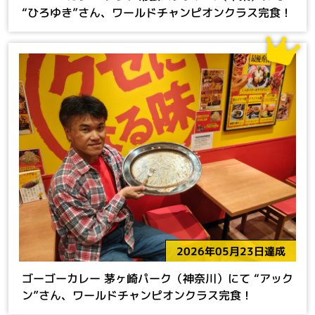
“ひろゆき”さん、ワールドチャンピオンクラス完食！
2026年05月23日達成
ゴーゴーカレー 茅ヶ崎パーク（神奈川）にて “アック
ン”さん、ワールドチャンピオンクラス完食！