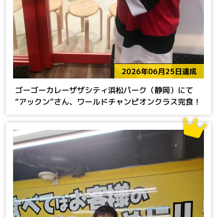
2026年06月25日達成
ゴーゴーカレーザザシティ浜松パーク（静岡）にて
“アックン”さん、ワールドチャンピオンクラス完食！