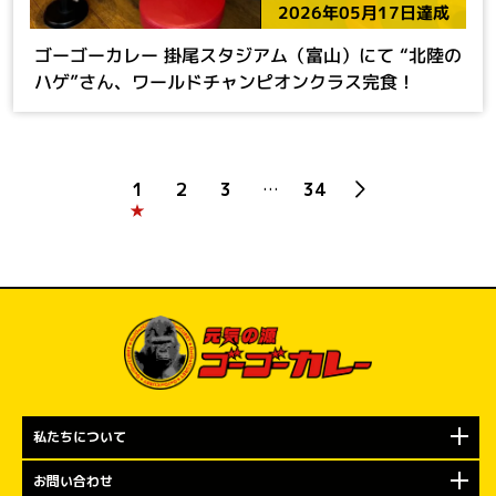
2026年05月17日達成
ゴーゴーカレー 掛尾スタジアム（富山）にて “北陸の
ハゲ”さん、ワールドチャンピオンクラス完食！
1
2
3
…
34
私たちについて
お問い合わせ