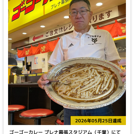
2026年05月25日達成
ゴーゴーカレー プレナ幕張スタジアム（千葉）にて