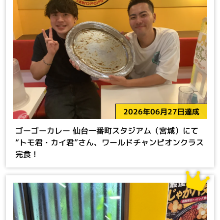
2026年06月27日達成
ゴーゴーカレー 仙台一番町スタジアム（宮城）にて
“トモ君・カイ君”さん、ワールドチャンピオンクラス
完食！