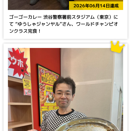
2026年06月14日達成
ゴーゴーカレー 渋谷警察署前スタジアム（東京）に
て “ゆうしゃジャンヤル”さん、ワールドチャンピオ
ンクラス完食！