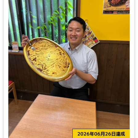
2026年06月26日達成