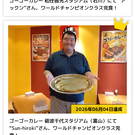
ゴーゴーカレー 松任徳光スタジアム（石川）にて “ア
ックン”さん、ワールドチャンピオンクラス完食！
2026年06月04日達成
ゴーゴーカレー 砺波千代スタジアム（富山）にて
“Sun-hiroki”さん、ワールドチャンピオンクラス完