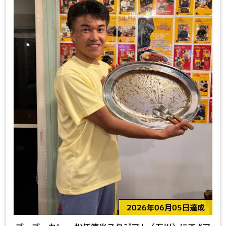
2026年06月05日達成