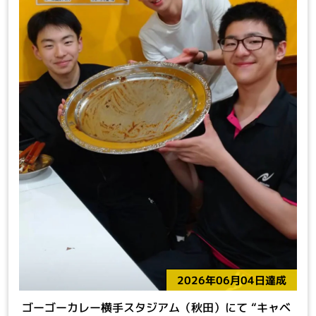
2026年06月04日達成
ゴーゴーカレー横手スタジアム（秋田）にて “キャベ