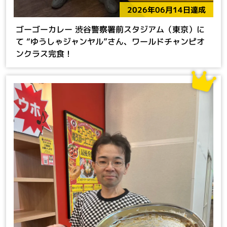
2026年06月14日達成
ゴーゴーカレー 渋谷警察署前スタジアム（東京）に
て “ゆうしゃジャンヤル”さん、ワールドチャンピオ
ンクラス完食！