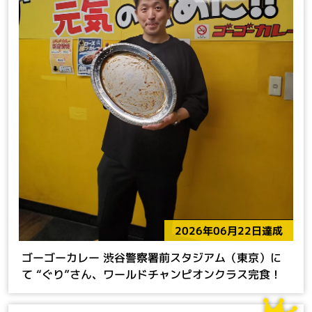
2026年06月22日達成
ゴーゴーカレー 渋谷警察署前スタジアム（東京）に
て “ぐり”さん、ワールドチャンピオンクラス完食！