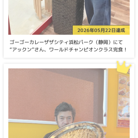
2026年05月22日達成
ゴーゴーカレーザザシティ浜松パーク（静岡）にて
“アックン”さん、ワールドチャンピオンクラス完食！