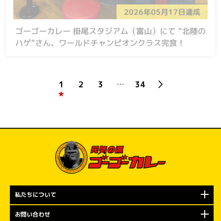
2026年05月17日達成
ゴーゴーカレー 掛尾スタジアム（富山）にて “北陸の
ハゲ”さん、ワールドチャンピオンクラス完食！
1
2
3
…
34
私たちについて
お問い合わせ