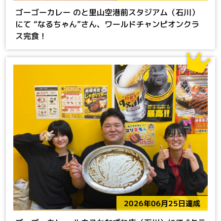
ゴーゴーカレー のと里山空港前スタジアム（石川）
にて “なるちゃん”さん、ワールドチャンピオンクラ
ス完食！
2026年06月25日達成