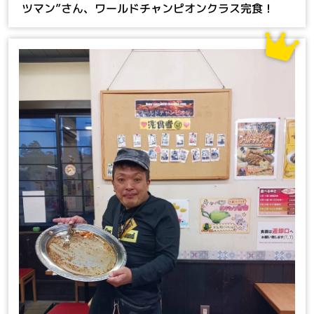
ツマン”さん、ワールドチャンピオンクラス完食！