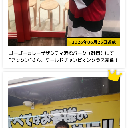
2026年06月25日達成
ゴーゴーカレーザザシティ浜松パーク（静岡）にて
“アックン”さん、ワールドチャンピオンクラス完食！