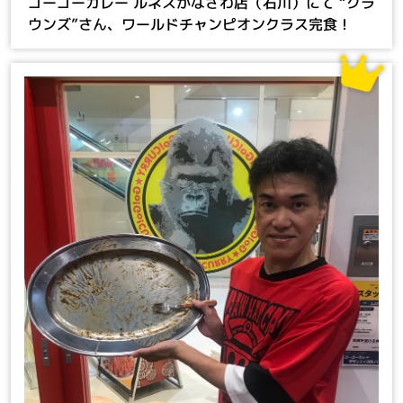
ゴーゴーカレー ルネスかなざわ店（石川）にて “クラ
ウンズ”さん、ワールドチャンピオンクラス完食！