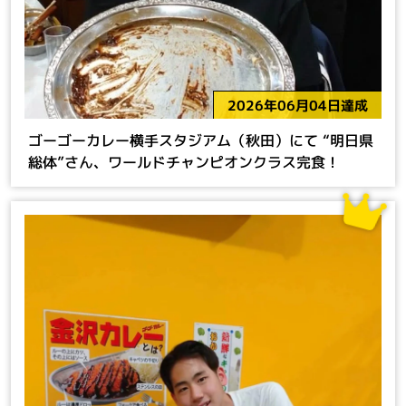
2026年06月04日達成
ゴーゴーカレー横手スタジアム（秋田）にて “明日県
総体”さん、ワールドチャンピオンクラス完食！