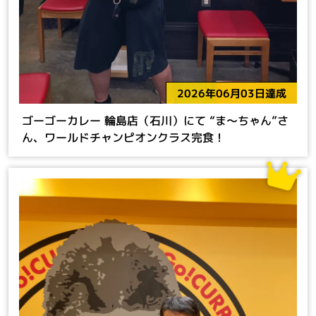
2026年06月03日達成
ゴーゴーカレー 輪島店（石川）にて “ま～ちゃん”さ
ん、ワールドチャンピオンクラス完食！