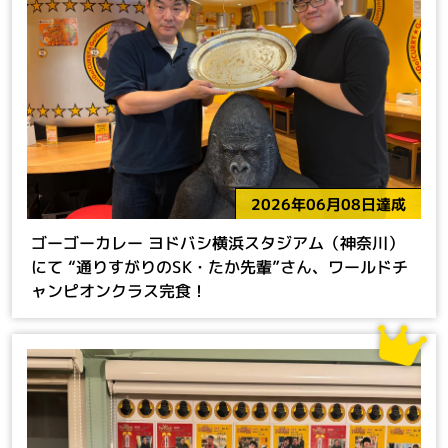
2026年06月08日達成
ゴーゴーカレー ヨドバシ横浜スタジアム（神奈川）
にて “通りすがりのSK・たか先輩”さん、ワールドチ
ャンピオンクラス完食！