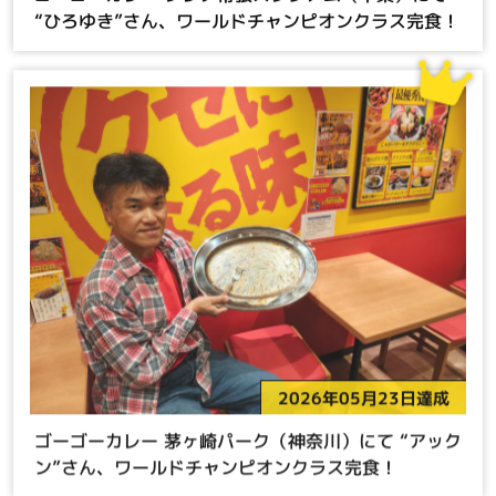
“ひろゆき”さん、ワールドチャンピオンクラス完食！
2026年05月23日達成
ゴーゴーカレー 茅ヶ崎パーク（神奈川）にて “アック
ン”さん、ワールドチャンピオンクラス完食！