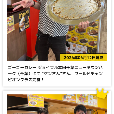
2026年06月12日達成
ゴーゴーカレー ジョイフル本田千葉ニュータウンパ
ーク（千葉）にて “ケンさん”さん、ワールドチャン
ピオンクラス完食！