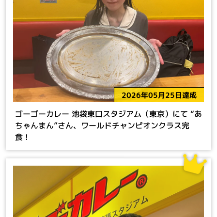
2026年05月25日達成
ゴーゴーカレー 池袋東口スタジアム（東京）にて “あ
ちゃんまん”さん、ワールドチャンピオンクラス完
食！