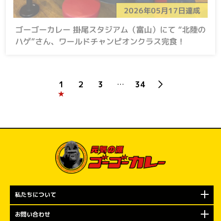
2026年05月17日達成
ゴーゴーカレー 掛尾スタジアム（富山）にて “北陸の
ハゲ”さん、ワールドチャンピオンクラス完食！
1
2
3
…
34
私たちについて
お問い合わせ