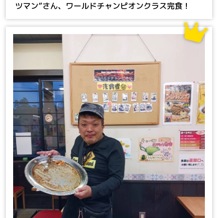
ツマン”さん、ワールドチャンピオンクラス完食！