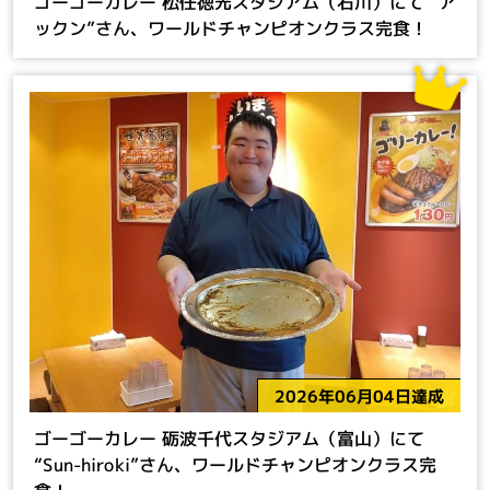
ゴーゴーカレー 松任徳光スタジアム（石川）にて “ア
ックン”さん、ワールドチャンピオンクラス完食！
2026年06月04日達成
ゴーゴーカレー 砺波千代スタジアム（富山）にて
“Sun-hiroki”さん、ワールドチャンピオンクラス完