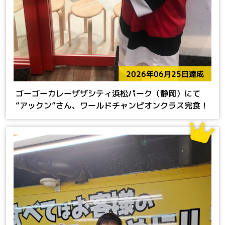
2026年06月25日達成
ゴーゴーカレーザザシティ浜松パーク（静岡）にて
“アックン”さん、ワールドチャンピオンクラス完食！