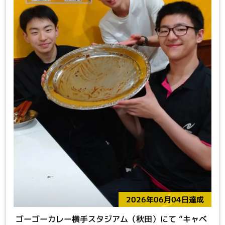
2026年06月04日達成
ゴーゴーカレー横手スタジアム（秋田）にて “キャベ