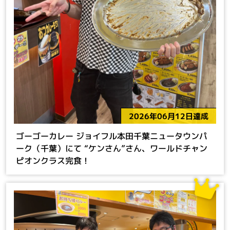
2026年06月12日達成
ゴーゴーカレー ジョイフル本田千葉ニュータウンパ
ーク（千葉）にて “ケンさん”さん、ワールドチャン
ピオンクラス完食！