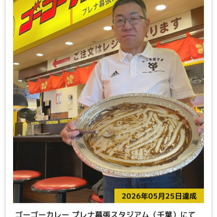
2026年05月25日達成
ゴーゴーカレー プレナ幕張スタジアム（千葉）にて