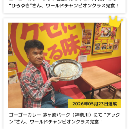
“ひろゆき”さん、ワールドチャンピオンクラス完食！
2026年05月23日達成
ゴーゴーカレー 茅ヶ崎パーク（神奈川）にて “アック
ン”さん、ワールドチャンピオンクラス完食！