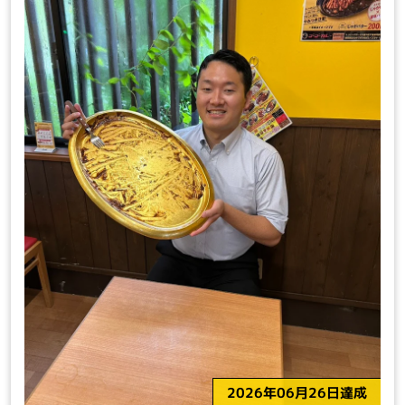
2026年06月26日達成