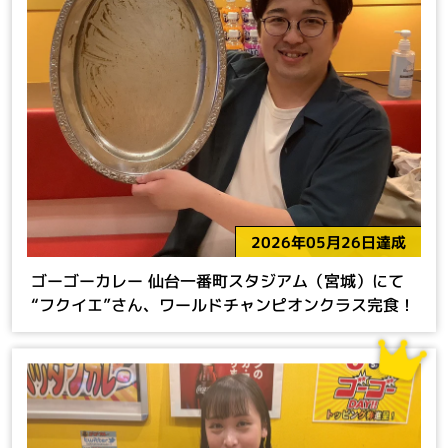
2026年05月26日達成
ゴーゴーカレー 仙台一番町スタジアム（宮城）にて
“フクイエ”さん、ワールドチャンピオンクラス完食！