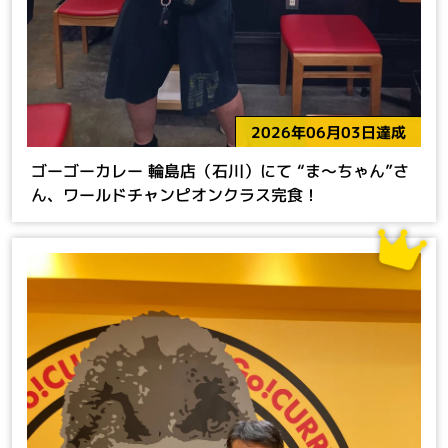
2026年06月03日達成
ゴーゴーカレー 輪島店（石川）にて “ま～ちゃん”さ
ん、ワールドチャンピオンクラス完食！