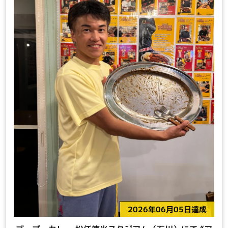
2026年06月05日達成