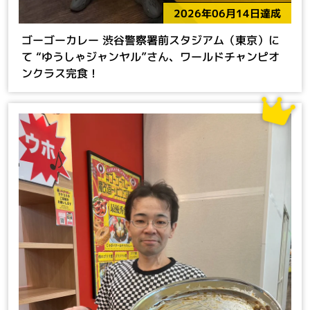
2026年06月14日達成
ゴーゴーカレー 渋谷警察署前スタジアム（東京）に
て “ゆうしゃジャンヤル”さん、ワールドチャンピオ
ンクラス完食！