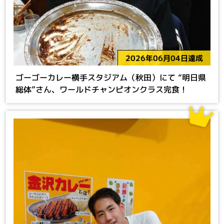
2026年06月04日達成
ゴーゴーカレー横手スタジアム（秋田）にて “明日県
総体”さん、ワールドチャンピオンクラス完食！