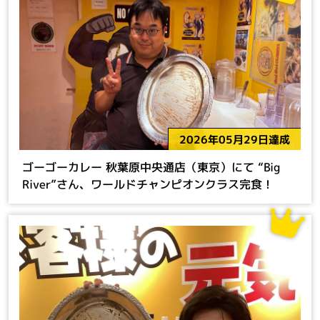
2026年05月29日達成
ゴーゴーカレー 秋葉原中央通店（東京）にて “Big
River”さん、ワールドチャンピオンクラス完食！