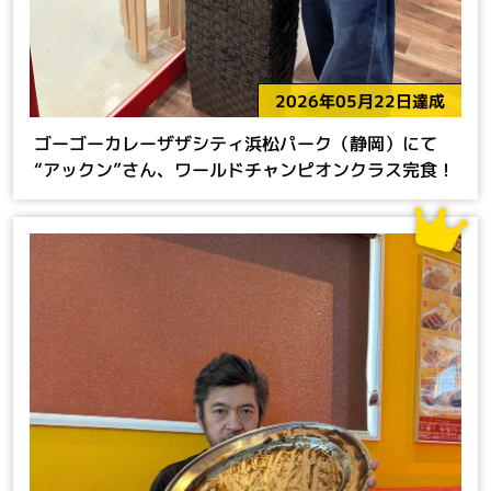
2026年05月22日達成
ゴーゴーカレーザザシティ浜松パーク（静岡）にて
“アックン”さん、ワールドチャンピオンクラス完食！