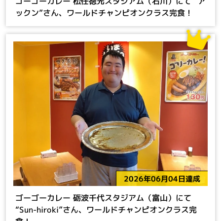
ゴーゴーカレー 松任徳光スタジアム（石川）にて “ア
ックン”さん、ワールドチャンピオンクラス完食！
2026年06月04日達成
ゴーゴーカレー 砺波千代スタジアム（富山）にて
“Sun-hiroki”さん、ワールドチャンピオンクラス完