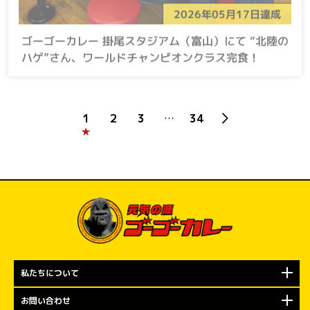
2026年05月17日達成
ゴーゴーカレー 掛尾スタジアム（富山）にて “北陸の
ハゲ”さん、ワールドチャンピオンクラス完食！
1
2
3
…
34
私たちについて
お問い合わせ