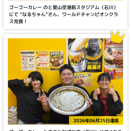
ゴーゴーカレー のと里山空港前スタジアム（石川）
にて “なるちゃん”さん、ワールドチャンピオンクラ
ス完食！
2026年06月25日達成