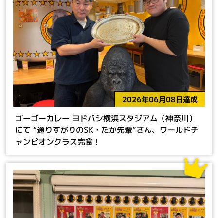
2026年06月08日達成
ゴーゴーカレー ヨドバシ横浜スタジアム（神奈川）
にて “通りすがりのSK・たか先輩”さん、ワールドチ
ャンピオンクラス完食！