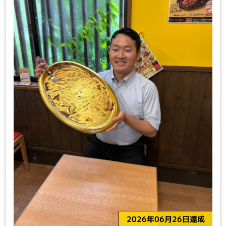
2026年06月26日達成