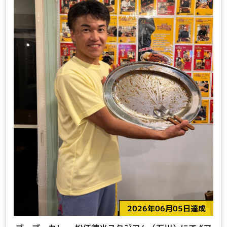
2026年06月05日達成