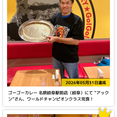
2026年05月31日達成
ゴーゴーカレー 名鉄岐阜駅前店（岐阜）にて “アック
ン”さん、ワールドチャンピオンクラス完食！