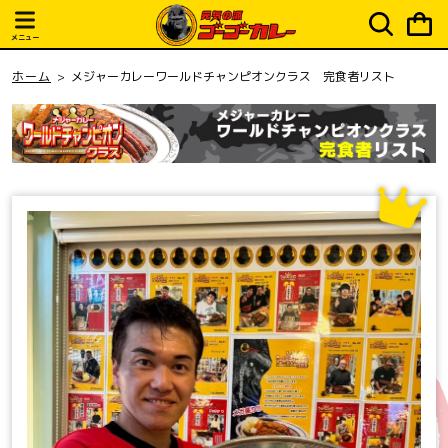
ピ
コンテ
ンツに
ン
進む
メニュー
グ
カ
ホーム
メジャーカレーワールドチャンピオンクラス 完食者リスト
ー
ト