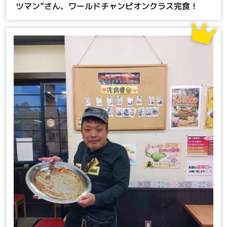
ツマン”さん、ワールドチャンピオンクラス完食！