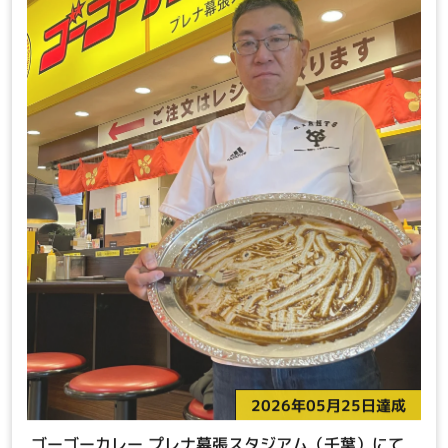
2026年05月25日達成
ゴーゴーカレー プレナ幕張スタジアム（千葉）にて