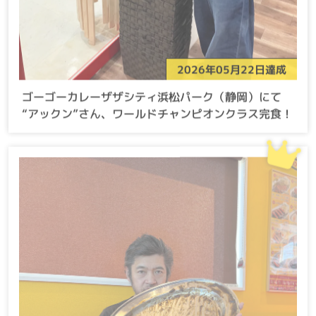
2026年05月22日達成
ゴーゴーカレーザザシティ浜松パーク（静岡）にて
“アックン”さん、ワールドチャンピオンクラス完食！