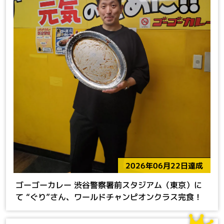
2026年06月22日達成
ゴーゴーカレー 渋谷警察署前スタジアム（東京）に
て “ぐり”さん、ワールドチャンピオンクラス完食！