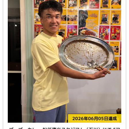
2026年06月05日達成