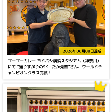
2026年06月08日達成
ゴーゴーカレー ヨドバシ横浜スタジアム（神奈川）
にて “通りすがりのSK・たか先輩”さん、ワールドチ
ャンピオンクラス完食！