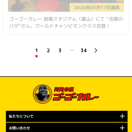
2026年05月17日達成
ゴーゴーカレー 掛尾スタジアム（富山）にて “北陸の
ハゲ”さん、ワールドチャンピオンクラス完食！
1
2
3
…
34
私たちについて
お問い合わせ