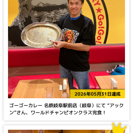
2026年05月31日達成
ゴーゴーカレー 名鉄岐阜駅前店（岐阜）にて “アック
ン”さん、ワールドチャンピオンクラス完食！