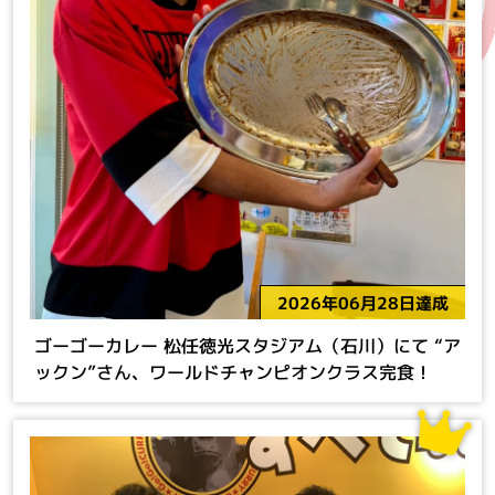
2026年06月28日達成
ゴーゴーカレー 松任徳光スタジアム（石川）にて “ア
ックン”さん、ワールドチャンピオンクラス完食！