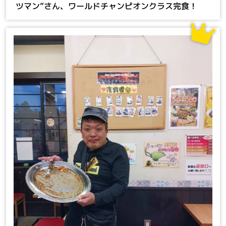
ツマン”さん、ワールドチャンピオンクラス完食！