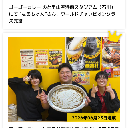
ゴーゴーカレー のと里山空港前スタジアム（石川）
にて “なるちゃん”さん、ワールドチャンピオンクラ
ス完食！
2026年06月25日達成