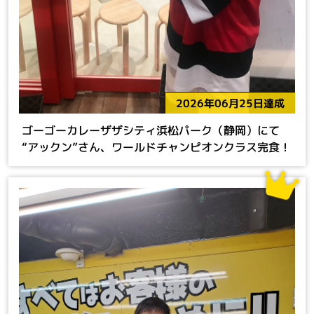
2026年06月25日達成
ゴーゴーカレーザザシティ浜松パーク（静岡）にて
“アックン”さん、ワールドチャンピオンクラス完食！