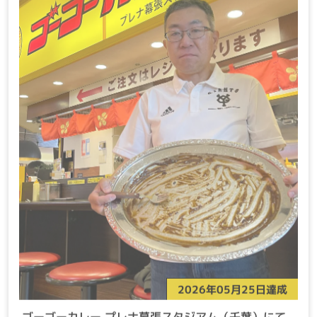
2026年05月25日達成
ゴーゴーカレー プレナ幕張スタジアム（千葉）にて