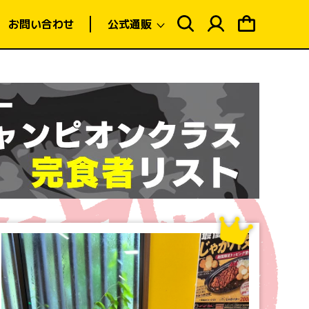
ロ
ピ
グ
ン
お問い合わせ
公式通販
イ
グ
ン
カ
ー
ト