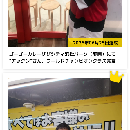
2026年06月25日達成
ゴーゴーカレーザザシティ浜松パーク（静岡）にて
“アックン”さん、ワールドチャンピオンクラス完食！