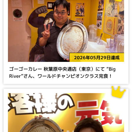
2026年05月29日達成
ゴーゴーカレー 秋葉原中央通店（東京）にて “Big
River”さん、ワールドチャンピオンクラス完食！