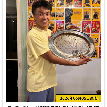
2026年06月05日達成