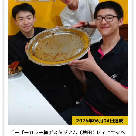
2026年06月04日達成
ゴーゴーカレー横手スタジアム（秋田）にて “キャベ