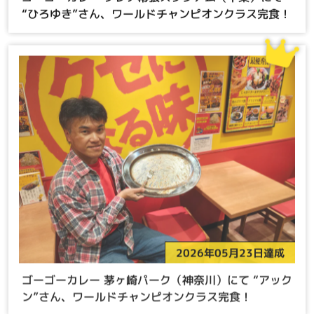
“ひろゆき”さん、ワールドチャンピオンクラス完食！
2026年05月23日達成
ゴーゴーカレー 茅ヶ崎パーク（神奈川）にて “アック
ン”さん、ワールドチャンピオンクラス完食！