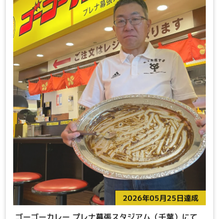
2026年05月25日達成
ゴーゴーカレー プレナ幕張スタジアム（千葉）にて