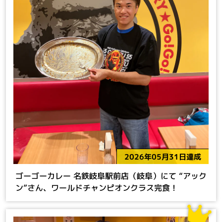
2026年05月31日達成
ゴーゴーカレー 名鉄岐阜駅前店（岐阜）にて “アック
ン”さん、ワールドチャンピオンクラス完食！