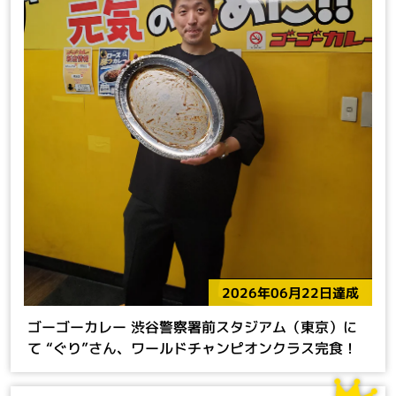
2026年06月22日達成
ゴーゴーカレー 渋谷警察署前スタジアム（東京）に
て “ぐり”さん、ワールドチャンピオンクラス完食！