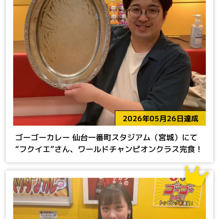
2026年05月26日達成
ゴーゴーカレー 仙台一番町スタジアム（宮城）にて
“フクイエ”さん、ワールドチャンピオンクラス完食！