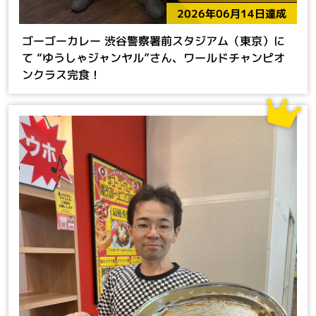
2026年06月14日達成
ゴーゴーカレー 渋谷警察署前スタジアム（東京）に
て “ゆうしゃジャンヤル”さん、ワールドチャンピオ
ンクラス完食！