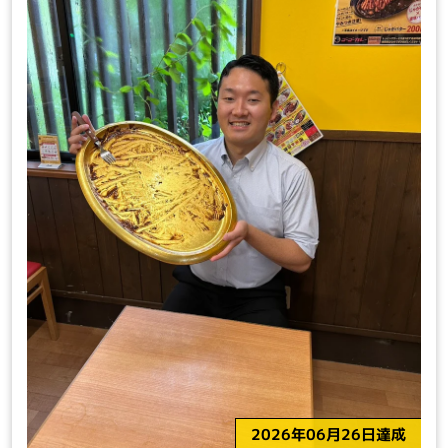
2026年06月26日達成