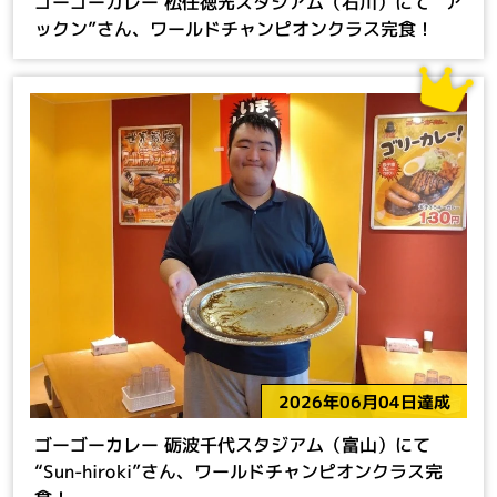
ゴーゴーカレー 松任徳光スタジアム（石川）にて “ア
ックン”さん、ワールドチャンピオンクラス完食！
2026年06月04日達成
ゴーゴーカレー 砺波千代スタジアム（富山）にて
“Sun-hiroki”さん、ワールドチャンピオンクラス完