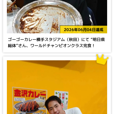
2026年06月04日達成
ゴーゴーカレー横手スタジアム（秋田）にて “明日県
総体”さん、ワールドチャンピオンクラス完食！