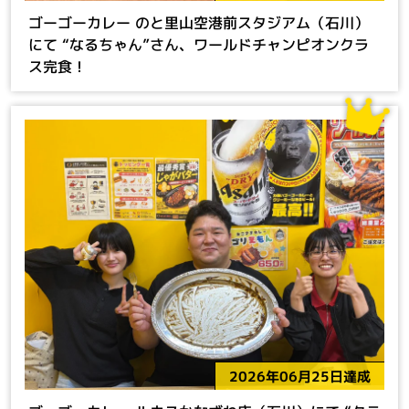
ゴーゴーカレー のと里山空港前スタジアム（石川）
にて “なるちゃん”さん、ワールドチャンピオンクラ
ス完食！
2026年06月25日達成