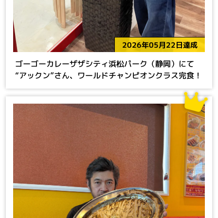
2026年05月22日達成
ゴーゴーカレーザザシティ浜松パーク（静岡）にて
“アックン”さん、ワールドチャンピオンクラス完食！