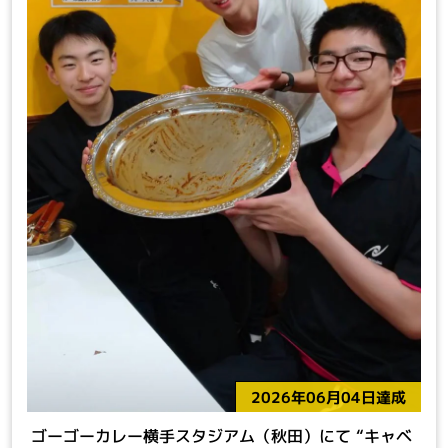
2026年06月04日達成
ゴーゴーカレー横手スタジアム（秋田）にて “キャベ