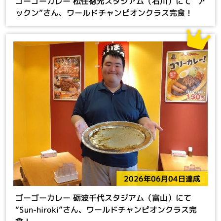
ゴーゴーカレー 松任徳光スタジアム（石川）にて “ア
ックン”さん、ワールドチャンピオンクラス完食！
2026年06月04日達成
ゴーゴーカレー 砺波千代スタジアム（富山）にて
“Sun-hiroki”さん、ワールドチャンピオンクラス完