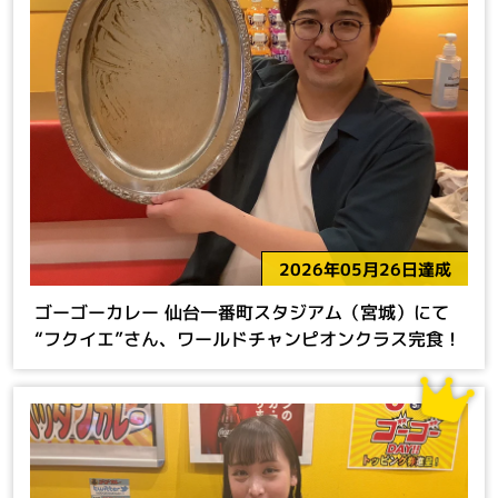
2026年05月26日達成
ゴーゴーカレー 仙台一番町スタジアム（宮城）にて
“フクイエ”さん、ワールドチャンピオンクラス完食！