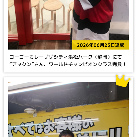
2026年06月25日達成
ゴーゴーカレーザザシティ浜松パーク（静岡）にて
“アックン”さん、ワールドチャンピオンクラス完食！