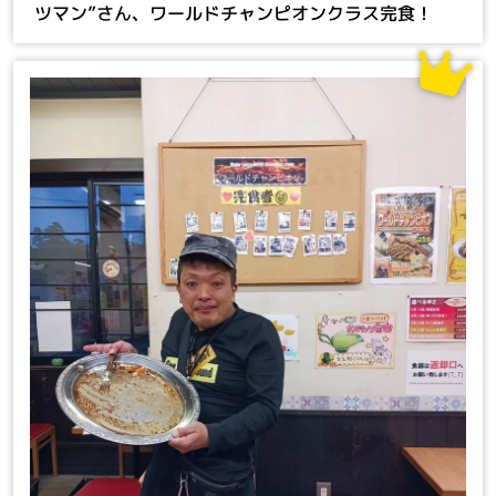
ツマン”さん、ワールドチャンピオンクラス完食！