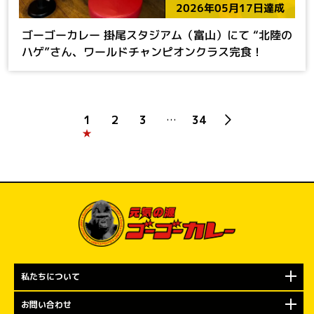
2026年05月17日達成
ゴーゴーカレー 掛尾スタジアム（富山）にて “北陸の
ハゲ”さん、ワールドチャンピオンクラス完食！
1
2
3
…
34
私たちについて
お問い合わせ