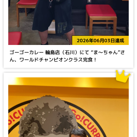
2026年06月03日達成
ゴーゴーカレー 輪島店（石川）にて “ま～ちゃん”さ
ん、ワールドチャンピオンクラス完食！