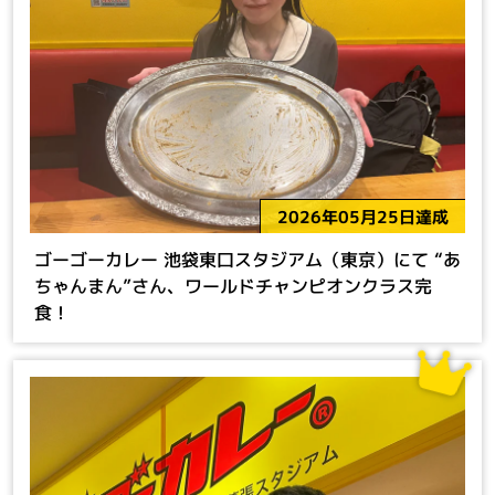
2026年05月25日達成
ゴーゴーカレー 池袋東口スタジアム（東京）にて “あ
ちゃんまん”さん、ワールドチャンピオンクラス完
食！