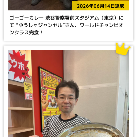
2026年06月14日達成
ゴーゴーカレー 渋谷警察署前スタジアム（東京）に
て “ゆうしゃジャンヤル”さん、ワールドチャンピオ
ンクラス完食！