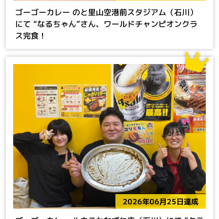
ゴーゴーカレー のと里山空港前スタジアム（石川）
にて “なるちゃん”さん、ワールドチャンピオンクラ
ス完食！
2026年06月25日達成