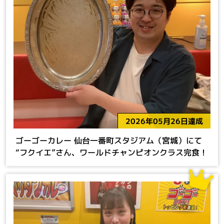
2026年05月26日達成
ゴーゴーカレー 仙台一番町スタジアム（宮城）にて
“フクイエ”さん、ワールドチャンピオンクラス完食！