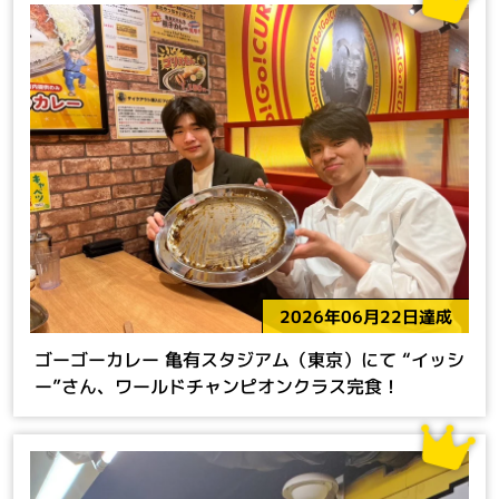
2026年06月22日達成
ゴーゴーカレー 亀有スタジアム（東京）にて “イッシ
ー”さん、ワールドチャンピオンクラス完食！