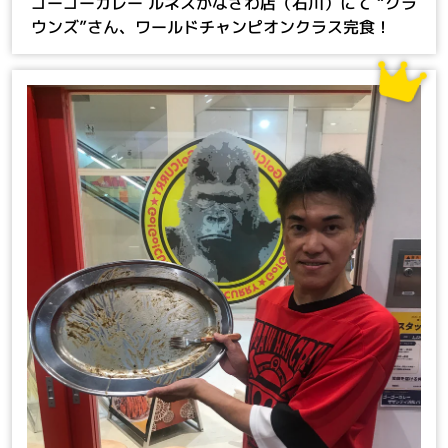
ゴーゴーカレー ルネスかなざわ店（石川）にて “クラ
ウンズ”さん、ワールドチャンピオンクラス完食！