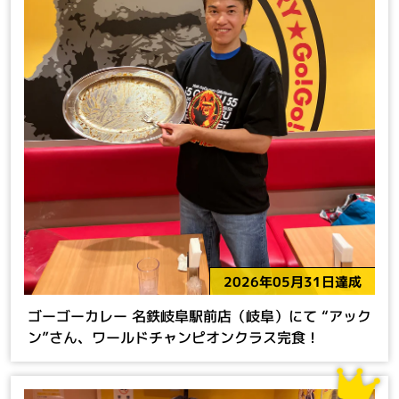
2026年05月31日達成
ゴーゴーカレー 名鉄岐阜駅前店（岐阜）にて “アック
ン”さん、ワールドチャンピオンクラス完食！