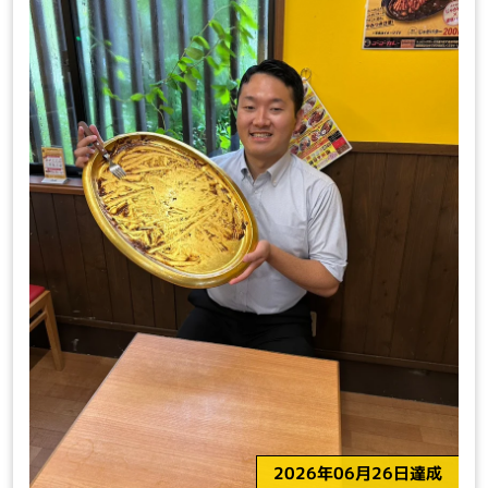
2026年06月26日達成