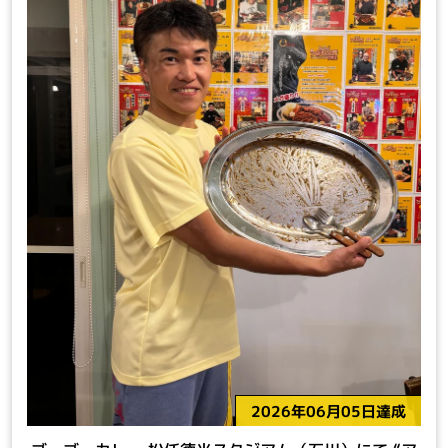
2026年06月05日達成