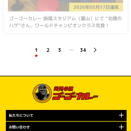
2026年05月17日達成
ゴーゴーカレー 掛尾スタジアム（富山）にて “北陸の
ハゲ”さん、ワールドチャンピオンクラス完食！
1
2
3
…
34
私たちについて
お問い合わせ