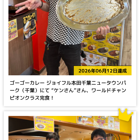
2026年06月12日達成
ゴーゴーカレー ジョイフル本田千葉ニュータウンパ
ーク（千葉）にて “ケンさん”さん、ワールドチャン
ピオンクラス完食！