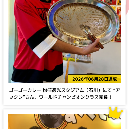
2026年06月28日達成
ゴーゴーカレー 松任徳光スタジアム（石川）にて “ア
ックン”さん、ワールドチャンピオンクラス完食！