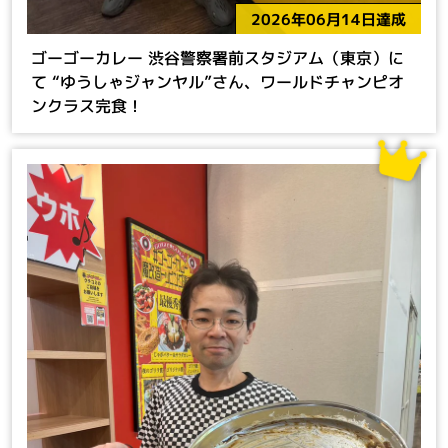
2026年06月14日達成
ゴーゴーカレー 渋谷警察署前スタジアム（東京）に
て “ゆうしゃジャンヤル”さん、ワールドチャンピオ
ンクラス完食！