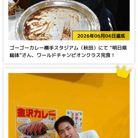
2026年06月04日達成
ゴーゴーカレー横手スタジアム（秋田）にて “明日県
総体”さん、ワールドチャンピオンクラス完食！