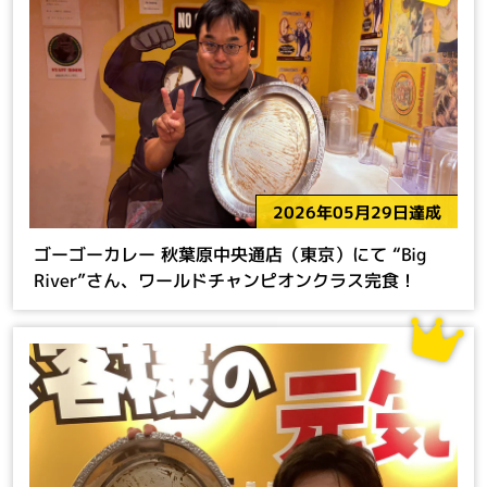
2026年05月29日達成
ゴーゴーカレー 秋葉原中央通店（東京）にて “Big
River”さん、ワールドチャンピオンクラス完食！