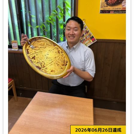
2026年06月26日達成