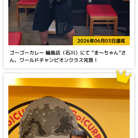
2026年06月03日達成
ゴーゴーカレー 輪島店（石川）にて “ま～ちゃん”さ
ん、ワールドチャンピオンクラス完食！