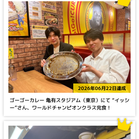
2026年06月22日達成
ゴーゴーカレー 亀有スタジアム（東京）にて “イッシ
ー”さん、ワールドチャンピオンクラス完食！