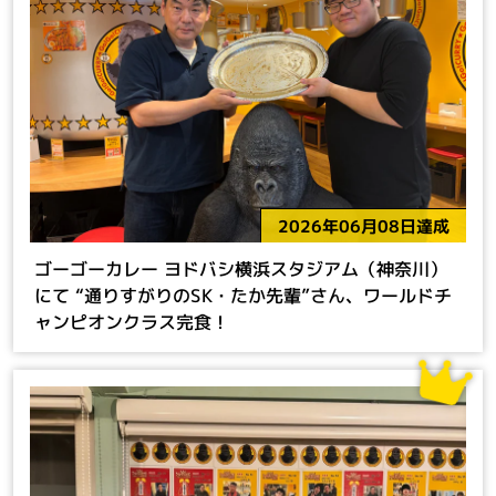
2026年06月08日達成
ゴーゴーカレー ヨドバシ横浜スタジアム（神奈川）
にて “通りすがりのSK・たか先輩”さん、ワールドチ
ャンピオンクラス完食！