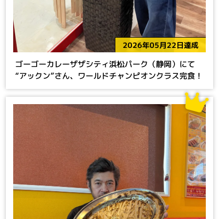
2026年05月22日達成
ゴーゴーカレーザザシティ浜松パーク（静岡）にて
“アックン”さん、ワールドチャンピオンクラス完食！