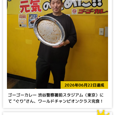
2026年06月22日達成
ゴーゴーカレー 渋谷警察署前スタジアム（東京）に
て “ぐり”さん、ワールドチャンピオンクラス完食！