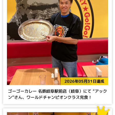
2026年05月31日達成
ゴーゴーカレー 名鉄岐阜駅前店（岐阜）にて “アック
ン”さん、ワールドチャンピオンクラス完食！