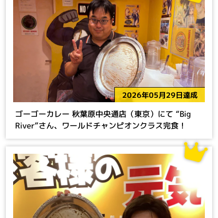
2026年05月29日達成
ゴーゴーカレー 秋葉原中央通店（東京）にて “Big
River”さん、ワールドチャンピオンクラス完食！