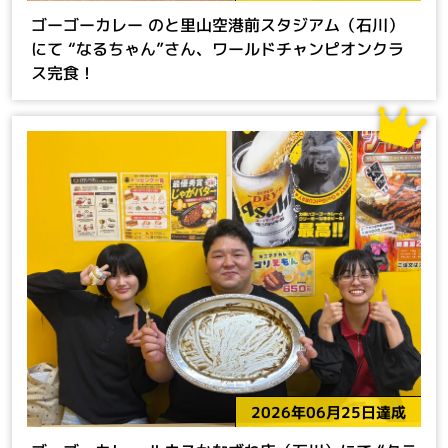
ゴーゴーカレー のと里山空港前スタジアム（石川）
にて “なるちゃん”さん、ワールドチャンピオンクラ
ス完食！
2026年06月25日達成