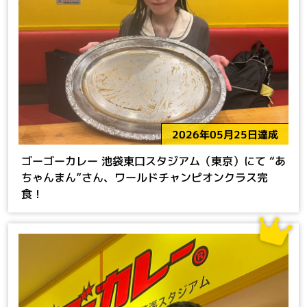
2026年05月25日達成
ゴーゴーカレー 池袋東口スタジアム（東京）にて “あ
ちゃんまん”さん、ワールドチャンピオンクラス完
食！