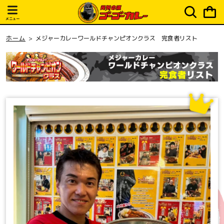
ピ
コンテ
ンツに
ン
進む
メニュー
グ
カ
ホーム
メジャーカレーワールドチャンピオンクラス 完食者リスト
ー
ト