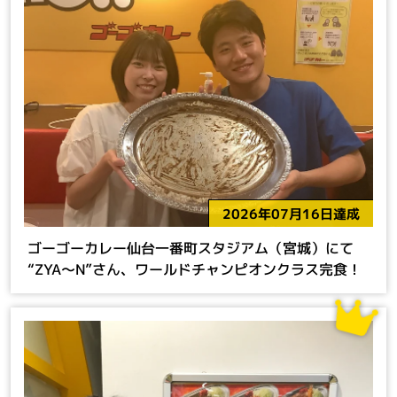
2026年07月16日達成
ゴーゴーカレー仙台一番町スタジアム（宮城）にて
“ZYA～N”さん、ワールドチャンピオンクラス完食！