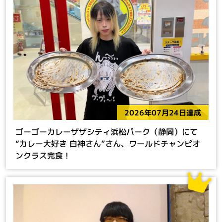
2026年07月24日達成
ゴーゴーカレーザザシティ浜松パーク（静岡）にて
“カレー大好き 白神さん”さん、ワールドチャンピオ
ンクラス完食！