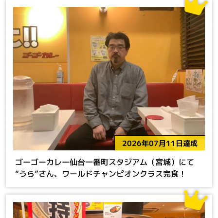
2026年07月11日達成
ゴーゴーカレー仙台一番町スタジアム（宮城）にて
“うら”さん、ワールドチャンピオンクラス完食！