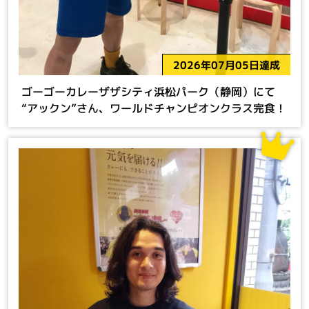
2026年07月05日達成
ゴーゴーカレーザザシティ浜松パーク（静岡）にて
“アックン”さん、ワールドチャンピオンクラス完食！