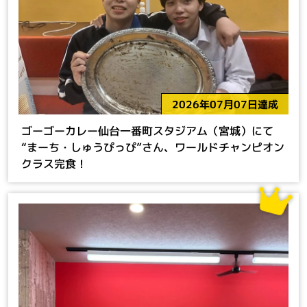
2026年07月07日達成
ゴーゴーカレー仙台一番町スタジアム（宮城）にて
“まーち・しゅうぴっぴ”さん、ワールドチャンピオン
クラス完食！