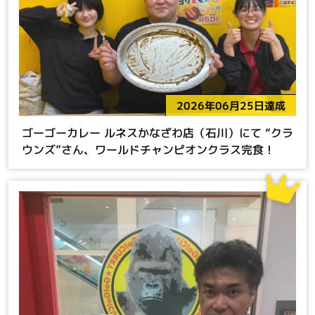
2026年06月25日達成
ゴーゴーカレー ルネスかなざわ店（石川）にて “クラ
ウンズ”さん、ワールドチャンピオンクラス完食！