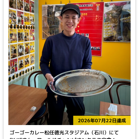
2026年07月22日達成
ゴーゴーカレー松任徳光スタジアム（石川）にて