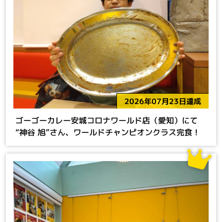
2026年07月23日達成
ゴーゴーカレー安城コロナワールド店（愛知）にて
“神谷 旭”さん、ワールドチャンピオンクラス完食！