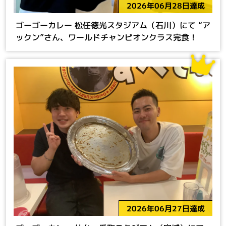
2026年06月28日達成
ゴーゴーカレー 松任徳光スタジアム（石川）にて “ア
ックン”さん、ワールドチャンピオンクラス完食！
2026年06月27日達成