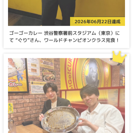
2026年06月22日達成
ゴーゴーカレー 渋谷警察署前スタジアム（東京）に
て “ぐり”さん、ワールドチャンピオンクラス完食！