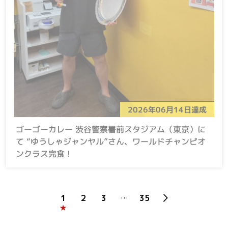
2026年06月14日達成
ゴーゴーカレー 渋谷警察署前スタジアム（東京）に
て “ゆうしゃジャンヤル”さん、ワールドチャンピオ
ンクラス完食！
1
2
3
…
35