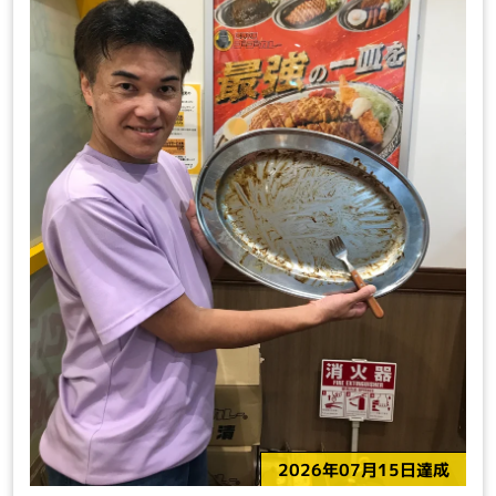
2026年07月15日達成