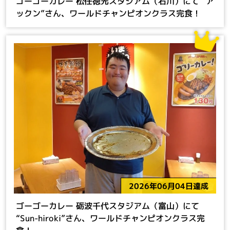
ゴーゴーカレー 松任徳光スタジアム（石川）にて “ア
ックン”さん、ワールドチャンピオンクラス完食！
2026年06月04日達成
ゴーゴーカレー 砺波千代スタジアム（富山）にて
“Sun-hiroki”さん、ワールドチャンピオンクラス完