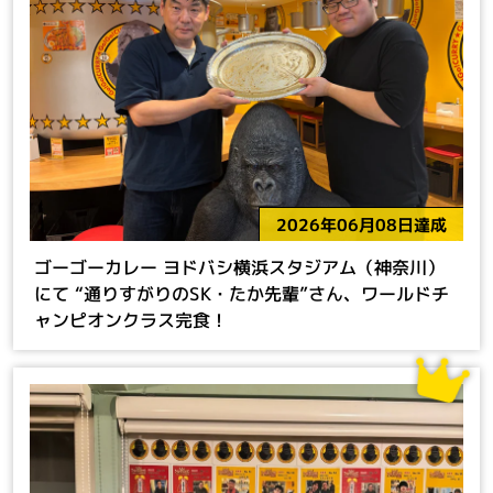
2026年06月08日達成
ゴーゴーカレー ヨドバシ横浜スタジアム（神奈川）
にて “通りすがりのSK・たか先輩”さん、ワールドチ
ャンピオンクラス完食！