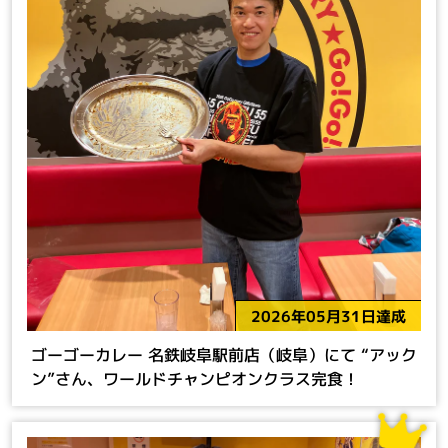
2026年05月31日達成
ゴーゴーカレー 名鉄岐阜駅前店（岐阜）にて “アック
ン”さん、ワールドチャンピオンクラス完食！