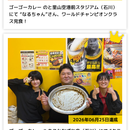
ゴーゴーカレー のと里山空港前スタジアム（石川）
にて “なるちゃん”さん、ワールドチャンピオンクラ
ス完食！
2026年06月25日達成