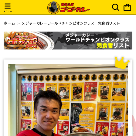
ピ
コンテ
ンツに
ン
進む
メニュー
グ
カ
ホーム
メジャーカレーワールドチャンピオンクラス 完食者リスト
ー
ト