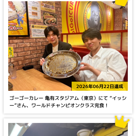
2026年06月22日達成
ゴーゴーカレー 亀有スタジアム（東京）にて “イッシ
ー”さん、ワールドチャンピオンクラス完食！