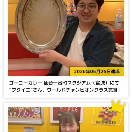
2026年05月26日達成
ゴーゴーカレー 仙台一番町スタジアム（宮城）にて
“フクイエ”さん、ワールドチャンピオンクラス完食！