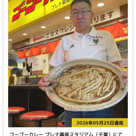
2026年05月25日達成
ゴーゴーカレー プレナ幕張スタジアム（千葉）にて