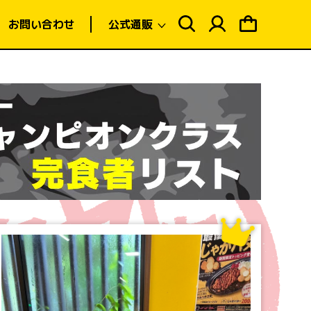
ロ
ピ
グ
ン
お問い合わせ
公式通販
イ
グ
ン
カ
ー
ト