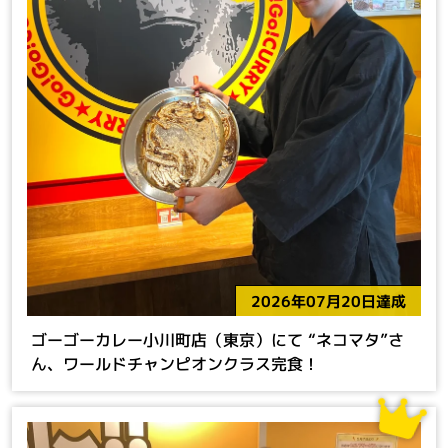
2026年07月20日達成
ゴーゴーカレー小川町店（東京）にて “ネコマタ”さ
ん、ワールドチャンピオンクラス完食！