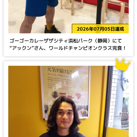
2026年07月05日達成
ゴーゴーカレーザザシティ浜松パーク（静岡）にて
“アックン”さん、ワールドチャンピオンクラス完食！