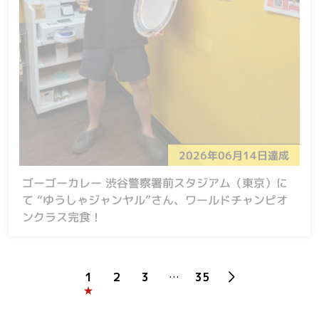
2026年06月14日達成
ゴーゴーカレー 渋谷警察署前スタジアム（東京）に
て “ゆうしゃジャンヤル”さん、ワールドチャンピオ
ンクラス完食！
1
2
3
…
35