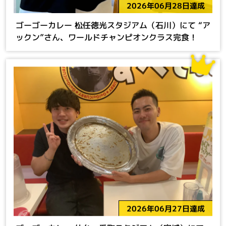
2026年06月28日達成
ゴーゴーカレー 松任徳光スタジアム（石川）にて “ア
ックン”さん、ワールドチャンピオンクラス完食！
2026年06月27日達成