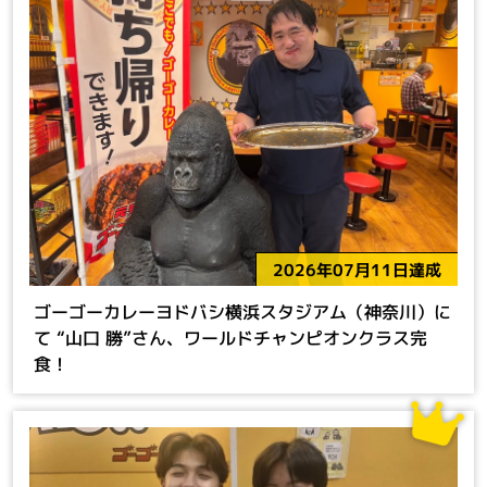
2026年07月11日達成
ゴーゴーカレーヨドバシ横浜スタジアム（神奈川）に
て “山口 勝”さん、ワールドチャンピオンクラス完
食！