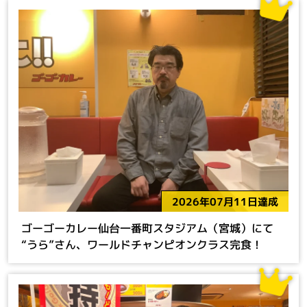
2026年07月11日達成
ゴーゴーカレー仙台一番町スタジアム（宮城）にて
“うら”さん、ワールドチャンピオンクラス完食！