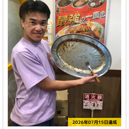
2026年07月15日達成