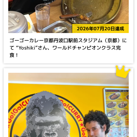
2026年07月20日達成
ゴーゴーカレー京都丹波口駅前スタジアム（京都）に
て “Yoshiki”さん、ワールドチャンピオンクラス完
食！