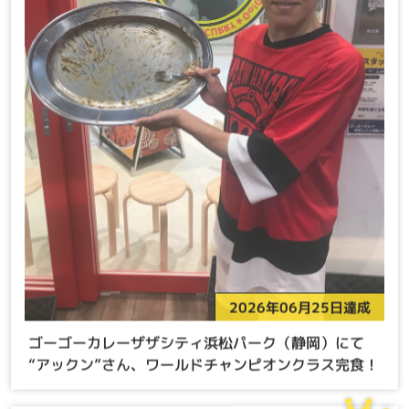
2026年06月25日達成
ゴーゴーカレーザザシティ浜松パーク（静岡）にて
“アックン”さん、ワールドチャンピオンクラス完食！