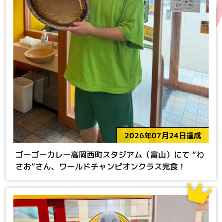
2026年07月24日達成
ゴーゴーカレー高岡西町スタジアム（富山）にて “わ
さお”さん、ワールドチャンピオンクラス完食！