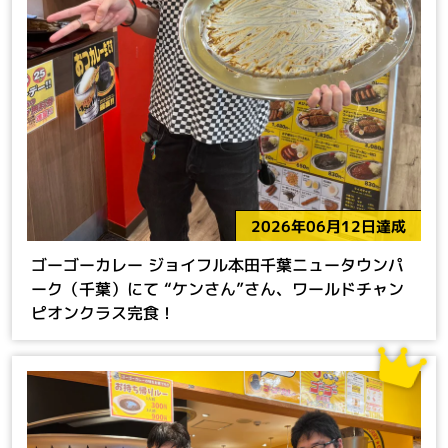
2026年06月12日達成
ゴーゴーカレー ジョイフル本田千葉ニュータウンパ
ーク（千葉）にて “ケンさん”さん、ワールドチャン
ピオンクラス完食！