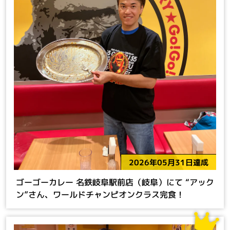
2026年05月31日達成
ゴーゴーカレー 名鉄岐阜駅前店（岐阜）にて “アック
ン”さん、ワールドチャンピオンクラス完食！