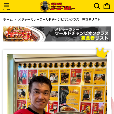
ピ
コンテ
ンツに
ン
進む
メニュー
グ
カ
ホーム
メジャーカレーワールドチャンピオンクラス 完食者リスト
ー
ト