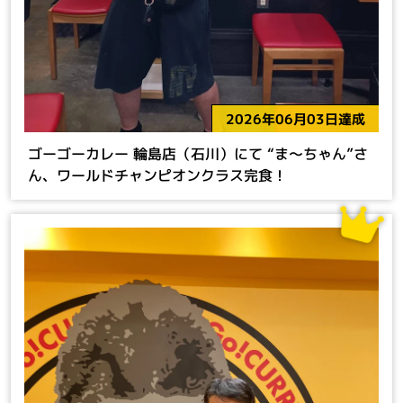
2026年06月03日達成
ゴーゴーカレー 輪島店（石川）にて “ま～ちゃん”さ
ん、ワールドチャンピオンクラス完食！