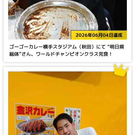
2026年06月04日達成
ゴーゴーカレー横手スタジアム（秋田）にて “明日県
総体”さん、ワールドチャンピオンクラス完食！