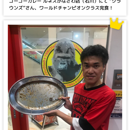
ゴーゴーカレー ルネスかなざわ店（石川）にて “クラ
ウンズ”さん、ワールドチャンピオンクラス完食！