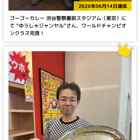
2026年06月14日達成
ゴーゴーカレー 渋谷警察署前スタジアム（東京）に
て “ゆうしゃジャンヤル”さん、ワールドチャンピオ
ンクラス完食！