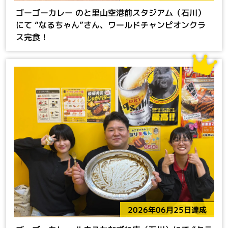
ゴーゴーカレー のと里山空港前スタジアム（石川）
にて “なるちゃん”さん、ワールドチャンピオンクラ
ス完食！
2026年06月25日達成