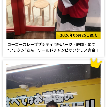
2026年06月25日達成
ゴーゴーカレーザザシティ浜松パーク（静岡）にて
“アックン”さん、ワールドチャンピオンクラス完食！