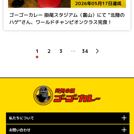
2026年05月17日達成
ゴーゴーカレー 掛尾スタジアム（富山）にて “北陸の
ハゲ”さん、ワールドチャンピオンクラス完食！
1
2
3
…
34
私たちについて
お問い合わせ