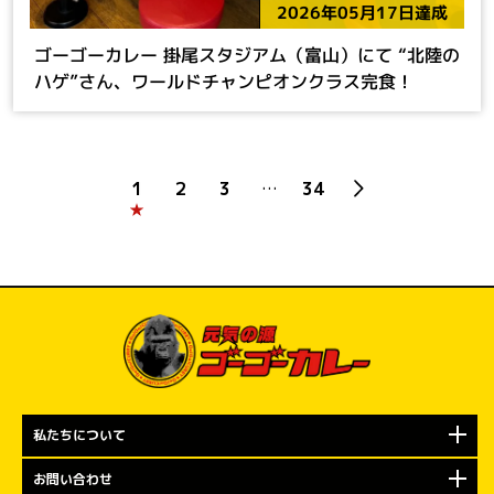
2026年05月17日達成
ゴーゴーカレー 掛尾スタジアム（富山）にて “北陸の
ハゲ”さん、ワールドチャンピオンクラス完食！
1
2
3
…
34
私たちについて
お問い合わせ