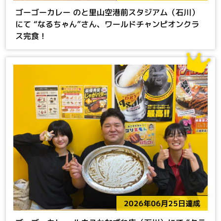
ゴーゴーカレー のと里山空港前スタジアム（石川）
にて “なるちゃん”さん、ワールドチャンピオンクラ
ス完食！
2026年06月25日達成