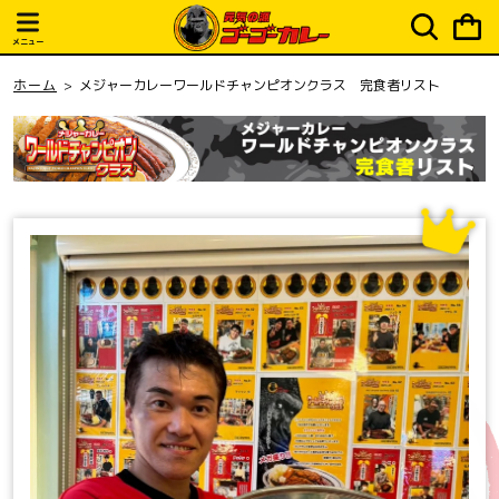
ピ
コンテ
ンツに
ン
進む
メニュー
グ
カ
ホーム
メジャーカレーワールドチャンピオンクラス 完食者リスト
ー
ト