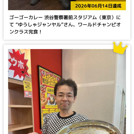
2026年06月14日達成
ゴーゴーカレー 渋谷警察署前スタジアム（東京）に
て “ゆうしゃジャンヤル”さん、ワールドチャンピオ
ンクラス完食！