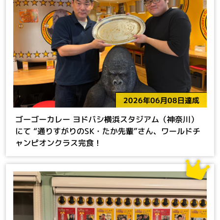
2026年06月08日達成
ゴーゴーカレー ヨドバシ横浜スタジアム（神奈川）
にて “通りすがりのSK・たか先輩”さん、ワールドチ
ャンピオンクラス完食！