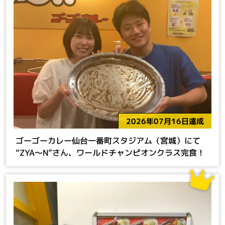
2026年07月16日達成
ゴーゴーカレー仙台一番町スタジアム（宮城）にて
“ZYA～N”さん、ワールドチャンピオンクラス完食！