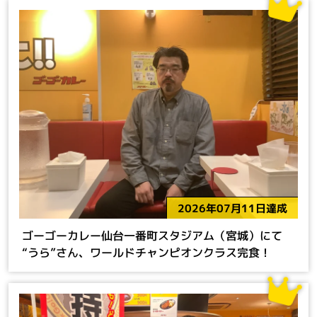
2026年07月11日達成
ゴーゴーカレー仙台一番町スタジアム（宮城）にて
“うら”さん、ワールドチャンピオンクラス完食！