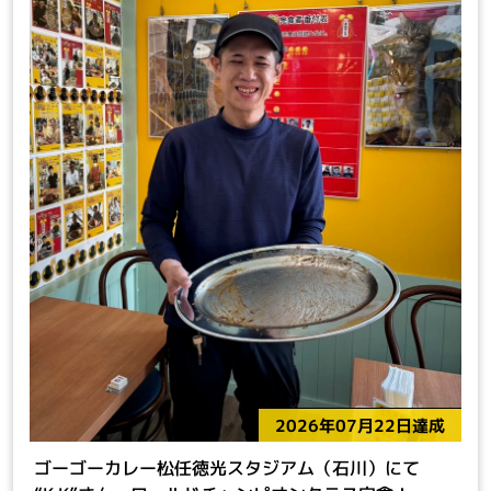
2026年07月22日達成
ゴーゴーカレー松任徳光スタジアム（石川）にて