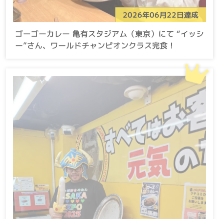
2026年06月22日達成
ゴーゴーカレー 亀有スタジアム（東京）にて “イッシ
ー”さん、ワールドチャンピオンクラス完食！