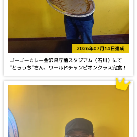
2026年07月14日達成
ゴーゴーカレー金沢県庁前スタジアム（石川）にて
“とらっち”さん、ワールドチャンピオンクラス完食！