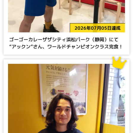
2026年07月05日達成
ゴーゴーカレーザザシティ浜松パーク（静岡）にて
“アックン”さん、ワールドチャンピオンクラス完食！