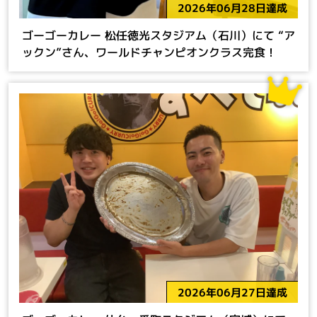
2026年06月28日達成
ゴーゴーカレー 松任徳光スタジアム（石川）にて “ア
ックン”さん、ワールドチャンピオンクラス完食！
2026年06月27日達成