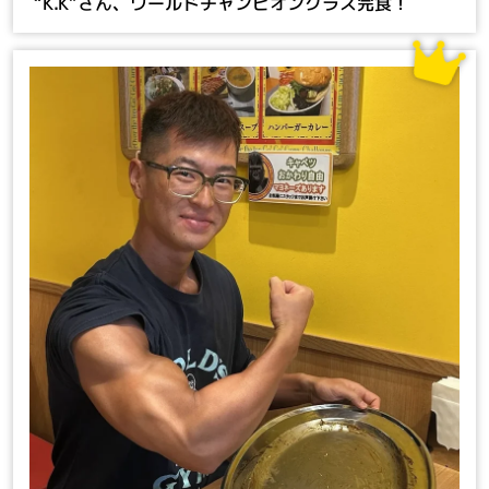
“K.K”さん、ワールドチャンピオンクラス完食！