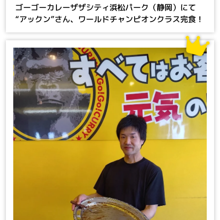
ゴーゴーカレーザザシティ浜松パーク（静岡）にて
“アックン”さん、ワールドチャンピオンクラス完食！