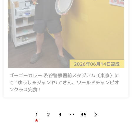
2026年06月14日達成
ゴーゴーカレー 渋谷警察署前スタジアム（東京）に
て “ゆうしゃジャンヤル”さん、ワールドチャンピオ
ンクラス完食！
1
2
3
…
35