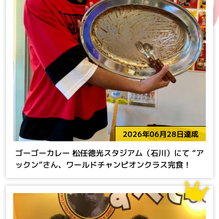
2026年06月28日達成
ゴーゴーカレー 松任徳光スタジアム（石川）にて “ア
ックン”さん、ワールドチャンピオンクラス完食！