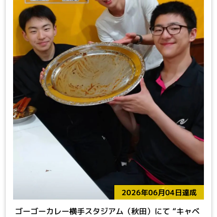
2026年06月04日達成
ゴーゴーカレー横手スタジアム（秋田）にて “キャベ