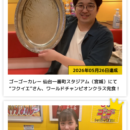
2026年05月26日達成
ゴーゴーカレー 仙台一番町スタジアム（宮城）にて
“フクイエ”さん、ワールドチャンピオンクラス完食！