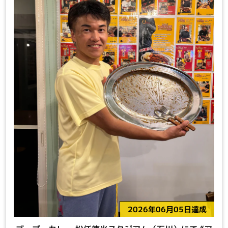
2026年06月05日達成