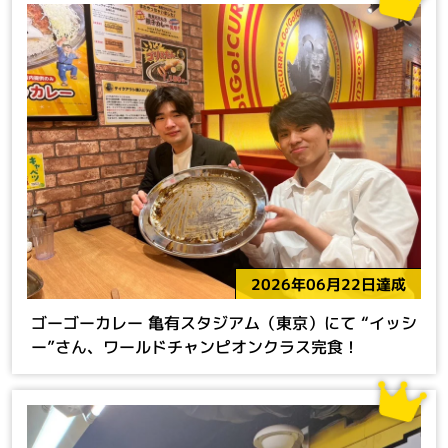
2026年06月22日達成
ゴーゴーカレー 亀有スタジアム（東京）にて “イッシ
ー”さん、ワールドチャンピオンクラス完食！