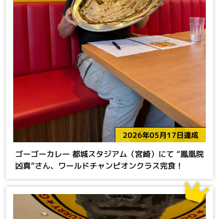
2026年05月17日達成
ゴーゴーカレー 都城スタジアム（宮崎）にて “鳳凰院
凶真”さん、ワールドチャンピオンクラス完食！