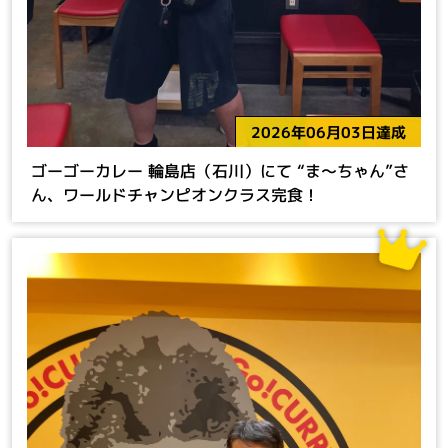
2026年06月03日達成
ゴーゴーカレー 輪島店（石川）にて “ま～ちゃん”さ
ん、ワールドチャンピオンクラス完食！