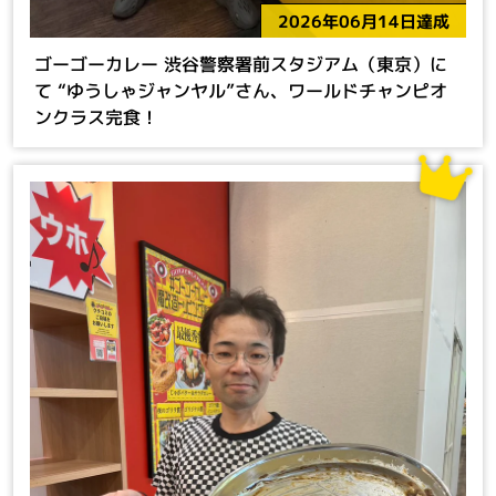
2026年06月14日達成
ゴーゴーカレー 渋谷警察署前スタジアム（東京）に
て “ゆうしゃジャンヤル”さん、ワールドチャンピオ
ンクラス完食！