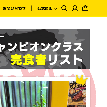
ロ
ピ
グ
ン
お問い合わせ
公式通販
イ
グ
ン
カ
ー
ト