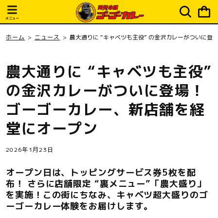
ピ
コンテ
ンツに
ン
進む
メニュー
グ
カ
ホーム
ニュース
農大通りに “キャベツも主役” の金沢カレーがついに登
ー
ト
農大通りに “キャベツも主役”
の金沢カレーがついに登場！
ゴーゴーカレー、新店舗を経
堂にオープン
2026年1月23日
オープン日は、トッピングサービス券5枚を配
布！ さらに店舗限定 “裏メニュー”「農大盛り」
を実施！この街にちなみ、キャベツ超大盛りのゴ
ーゴーカレー体験をお届けします。