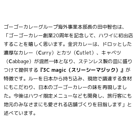
ゴーゴーカレーグループ海外事業本部長の田中智也​​は、
「ゴーゴーカレー創業20周年を記念して、ハワイに初出店​​
することを嬉しく思います。金沢カレーは、ドロッとした
濃厚なカレー（
C
urry）とカツ（
C
utlet）、キャベツ
（
C
abbage）が混然一体となり、ステンレス製の皿に盛り
つけて提供する
『3C magic（スリーシーマジック）』
が
特徴です。ルーを日本から持ち込み、現地で調達する食材
にもこだわり、日本のゴーゴーカレーの味を再現しまし
た。今後はハワイ限定メニューなども開発し、旅行客にも
地元のみなさまにも愛される店舗づくりを目指します」と
述べています。