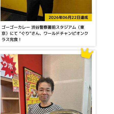
2026年06月22日達成
ゴーゴーカレー 渋谷警察署前スタジアム（東
京）にて “ぐり”さん、ワールドチャンピオンク
ラス完食！