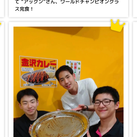
て “アックン”さん、ワールドチャンピオンクラ
ス完食！