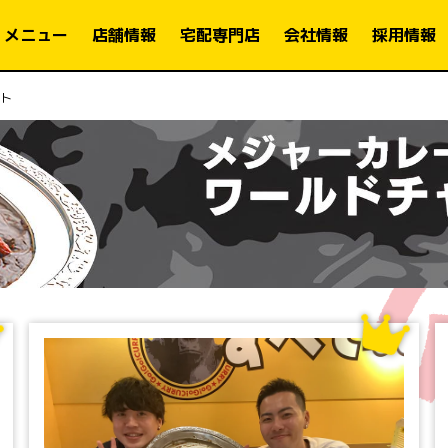
メニュー
店舗情報
宅配専門店
会社情報
採用情報
ト