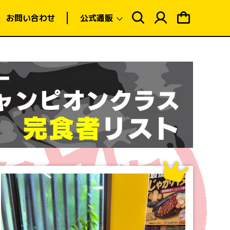
ロ
ピ
グ
ン
お問い合わせ
公式通販
イ
グ
ン
カ
ー
ト