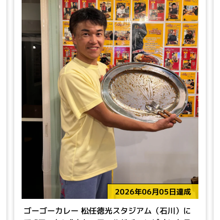
2026年06月05日達成
ゴーゴーカレー 松任徳光スタジアム（石川）に