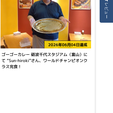
レビュー
2026年06月04日達成
ゴーゴーカレー 砺波千代スタジアム（富山）に
て “Sun-hiroki”さん、ワールドチャンピオンク
ラス完食！