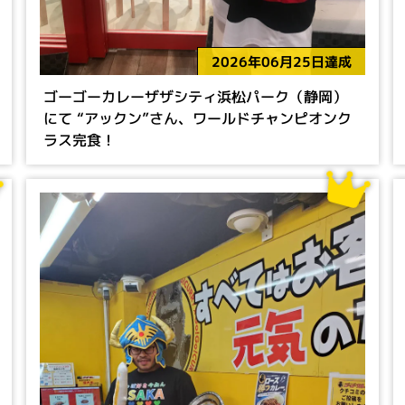
2026年06月25日達成
ゴーゴーカレーザザシティ浜松パーク（静岡）
にて “アックン”さん、ワールドチャンピオンク
ラス完食！