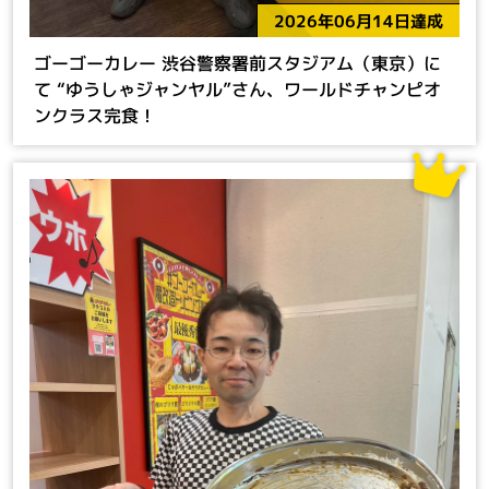
2026年06月14日達成
ゴーゴーカレー 渋谷警察署前スタジアム（東京）に
て “ゆうしゃジャンヤル”さん、ワールドチャンピオ
ンクラス完食！