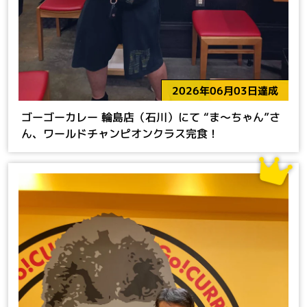
2026年06月03日達成
ゴーゴーカレー 輪島店（石川）にて “ま～ちゃん”さ
ん、ワールドチャンピオンクラス完食！