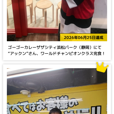
2026年06月25日達成
ゴーゴーカレーザザシティ浜松パーク（静岡）にて
“アックン”さん、ワールドチャンピオンクラス完食！