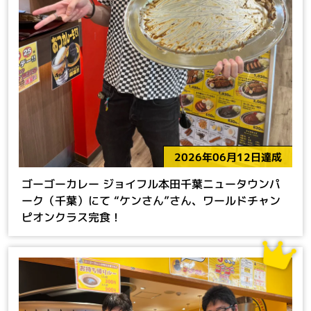
2026年06月12日達成
ゴーゴーカレー ジョイフル本田千葉ニュータウンパ
ーク（千葉）にて “ケンさん”さん、ワールドチャン
ピオンクラス完食！