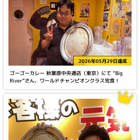
2026年05月29日達成
ゴーゴーカレー 秋葉原中央通店（東京）にて “Big
River”さん、ワールドチャンピオンクラス完食！