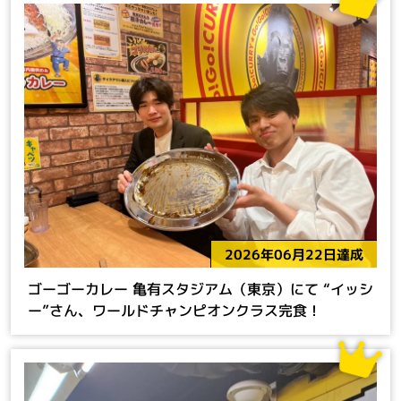
2026年06月22日達成
ゴーゴーカレー 亀有スタジアム（東京）にて “イッシ
ー”さん、ワールドチャンピオンクラス完食！