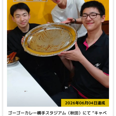
2026年06月04日達成
ゴーゴーカレー横手スタジアム（秋田）にて “キャベ