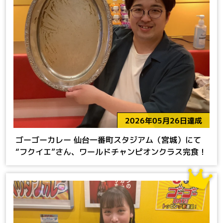
2026年05月26日達成
ゴーゴーカレー 仙台一番町スタジアム（宮城）にて
“フクイエ”さん、ワールドチャンピオンクラス完食！