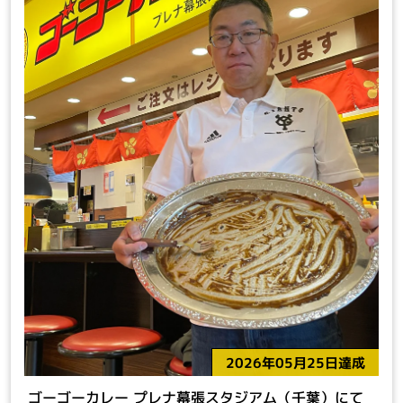
2026年05月25日達成
ゴーゴーカレー プレナ幕張スタジアム（千葉）にて