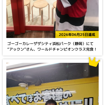
2026年06月25日達成
ゴーゴーカレーザザシティ浜松パーク（静岡）にて
“アックン”さん、ワールドチャンピオンクラス完食！