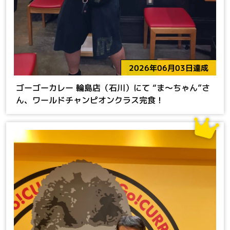
2026年06月03日達成
ゴーゴーカレー 輪島店（石川）にて “ま～ちゃん”さ
ん、ワールドチャンピオンクラス完食！