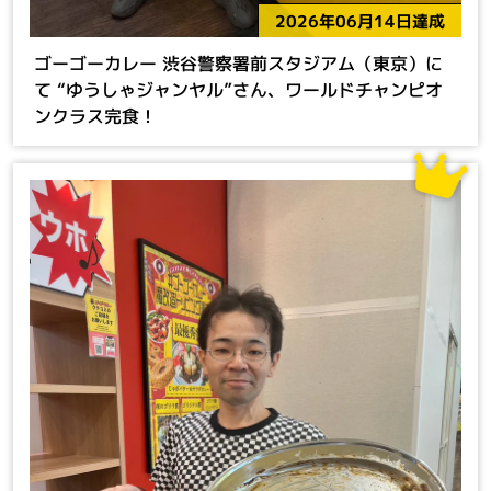
2026年06月14日達成
ゴーゴーカレー 渋谷警察署前スタジアム（東京）に
て “ゆうしゃジャンヤル”さん、ワールドチャンピオ
ンクラス完食！