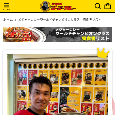
ピ
コンテ
ンツに
ン
進む
メニュー
グ
カ
ホーム
メジャーカレーワールドチャンピオンクラス 完食者リスト
ー
ト