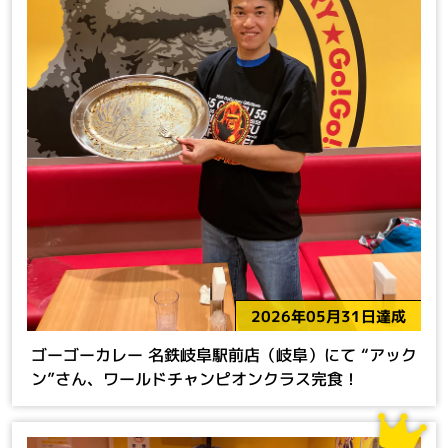
2026年05月31日達成
ゴーゴーカレー 名鉄岐阜駅前店（岐阜）にて “アック
ン”さん、ワールドチャンピオンクラス完食！