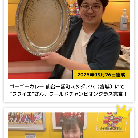
2026年05月26日達成
ゴーゴーカレー 仙台一番町スタジアム（宮城）にて
“フクイエ”さん、ワールドチャンピオンクラス完食！