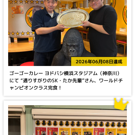
2026年06月08日達成
ゴーゴーカレー ヨドバシ横浜スタジアム（神奈川）
にて “通りすがりのSK・たか先輩”さん、ワールドチ
ャンピオンクラス完食！