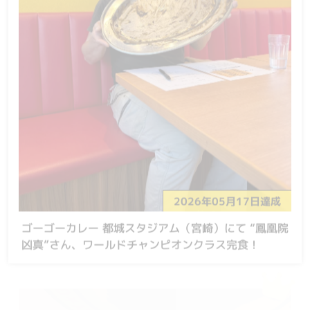
2026年05月17日達成
ゴーゴーカレー 都城スタジアム（宮崎）にて “鳳凰院
凶真”さん、ワールドチャンピオンクラス完食！