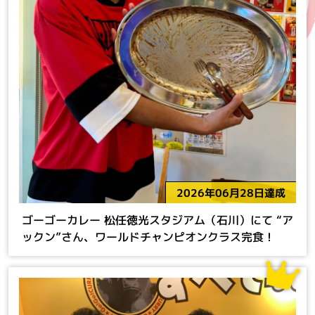
2026年06月28日達成
ゴーゴーカレー 松任徳光スタジアム（石川）にて “ア
ックン”さん、ワールドチャンピオンクラス完食！