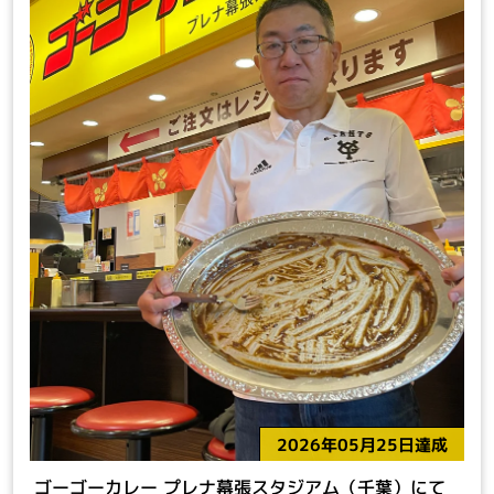
2026年05月25日達成
ゴーゴーカレー プレナ幕張スタジアム（千葉）にて