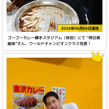
2026年06月04日達成
ゴーゴーカレー横手スタジアム（秋田）にて “明日県
総体”さん、ワールドチャンピオンクラス完食！