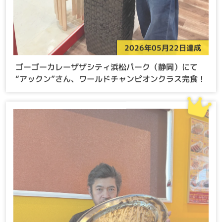
2026年05月22日達成
ゴーゴーカレーザザシティ浜松パーク（静岡）にて
“アックン”さん、ワールドチャンピオンクラス完食！