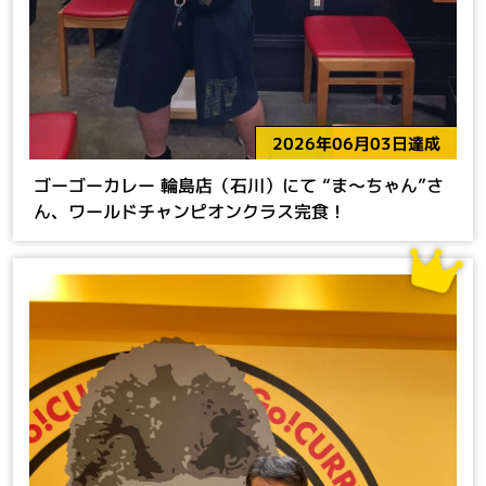
2026年06月03日達成
ゴーゴーカレー 輪島店（石川）にて “ま～ちゃん”さ
ん、ワールドチャンピオンクラス完食！