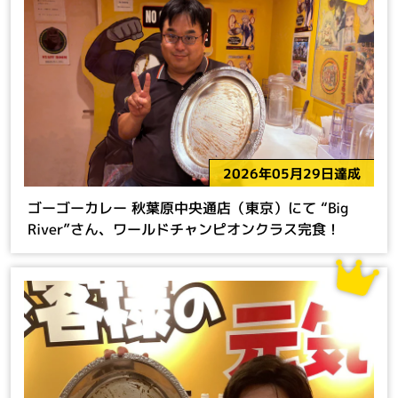
2026年05月29日達成
ゴーゴーカレー 秋葉原中央通店（東京）にて “Big
River”さん、ワールドチャンピオンクラス完食！