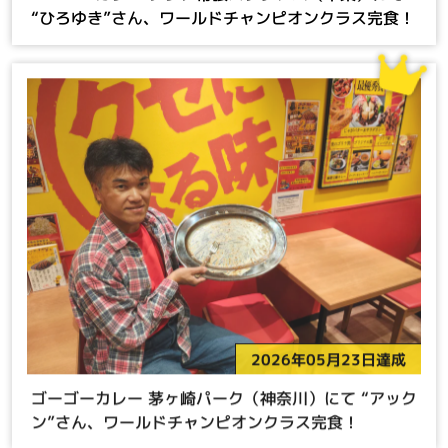
“ひろゆき”さん、ワールドチャンピオンクラス完食！
2026年05月23日達成
ゴーゴーカレー 茅ヶ崎パーク（神奈川）にて “アック
ン”さん、ワールドチャンピオンクラス完食！