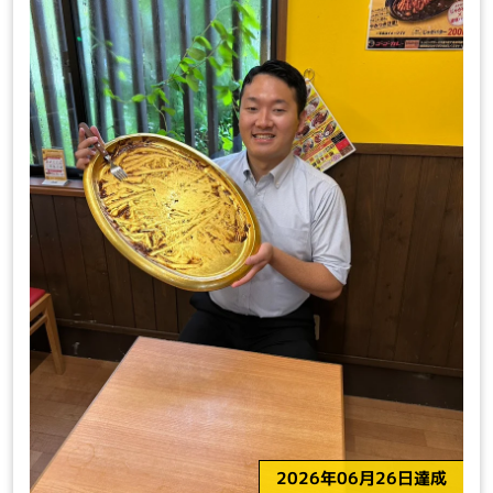
2026年06月26日達成