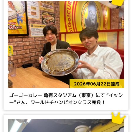
2026年06月22日達成
ゴーゴーカレー 亀有スタジアム（東京）にて “イッシ
ー”さん、ワールドチャンピオンクラス完食！