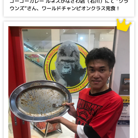
ゴーゴーカレー ルネスかなざわ店（石川）にて “クラ
ウンズ”さん、ワールドチャンピオンクラス完食！