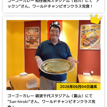
ゴーゴーカレー 松任徳光スタジアム（石川）にて “ア
ックン”さん、ワールドチャンピオンクラス完食！
2026年06月04日達成
ゴーゴーカレー 砺波千代スタジアム（富山）にて
“Sun-hiroki”さん、ワールドチャンピオンクラス完