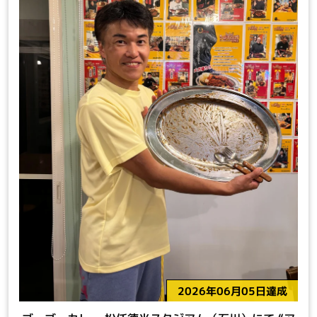
2026年06月05日達成