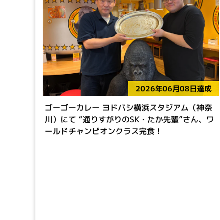
2026年06月08日達成
ゴーゴーカレー ヨドバシ横浜スタジアム（神奈
川）にて “通りすがりのSK・たか先輩”さん、ワ
ールドチャンピオンクラス完食！