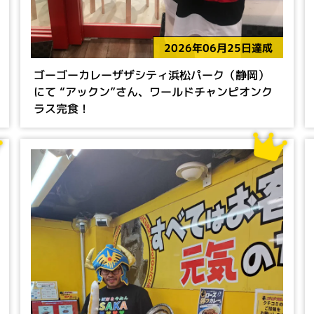
2026年06月25日達成
ゴーゴーカレーザザシティ浜松パーク（静岡）
にて “アックン”さん、ワールドチャンピオンク
ラス完食！