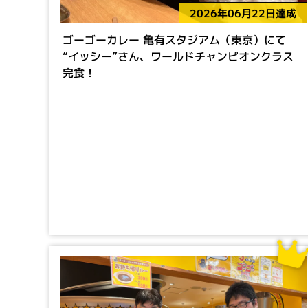
2026年06月22日達成
ゴーゴーカレー 亀有スタジアム（東京）にて
“イッシー”さん、ワールドチャンピオンクラス
完食！