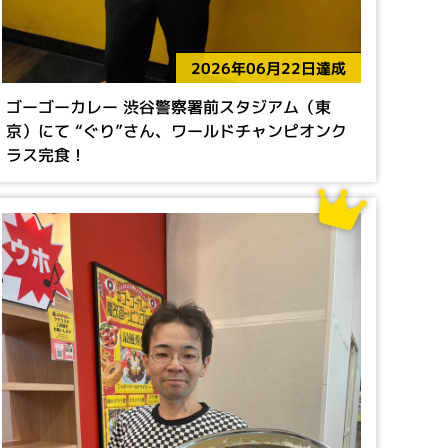
2026年06月22日達成
ゴーゴーカレー 渋谷警察署前スタジアム（東
京）にて “ぐり”さん、ワールドチャンピオンク
ラス完食！