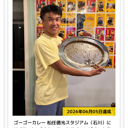
2026年06月05日達成
ゴーゴーカレー 松任徳光スタジアム（石川）に