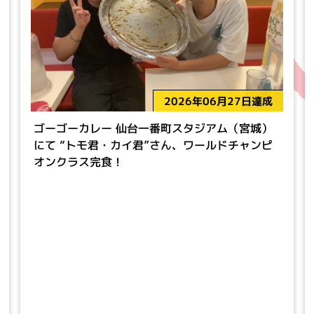
2026年06月27日達成
ゴーゴーカレー 仙台一番町スタジアム（宮城）
にて “トモ君・カイ君”さん、ワールドチャンピ
オンクラス完食！