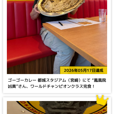
2026年05月17日達成
ゴーゴーカレー 都城スタジアム（宮崎）にて “鳳凰院
凶真”さん、ワールドチャンピオンクラス完食！