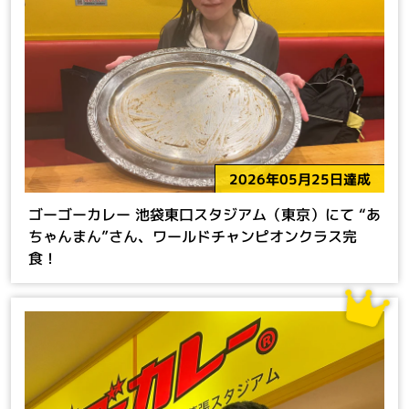
2026年05月25日達成
ゴーゴーカレー 池袋東口スタジアム（東京）にて “あ
ちゃんまん”さん、ワールドチャンピオンクラス完
食！