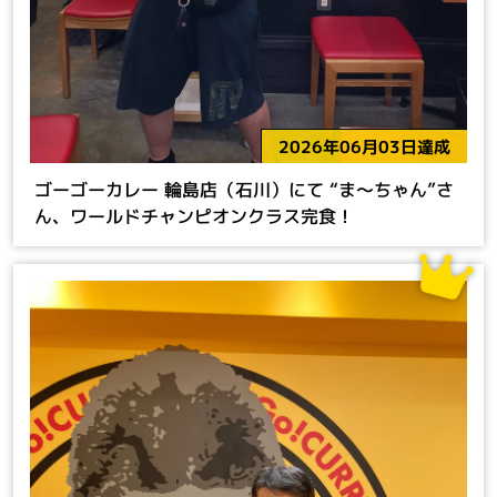
2026年06月03日達成
ゴーゴーカレー 輪島店（石川）にて “ま～ちゃん”さ
ん、ワールドチャンピオンクラス完食！