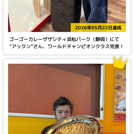
2026年05月22日達成
ゴーゴーカレーザザシティ浜松パーク（静岡）にて
“アックン”さん、ワールドチャンピオンクラス完食！