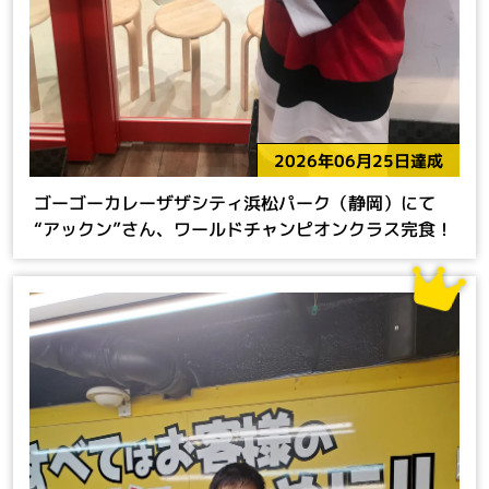
2026年06月25日達成
ゴーゴーカレーザザシティ浜松パーク（静岡）にて
“アックン”さん、ワールドチャンピオンクラス完食！