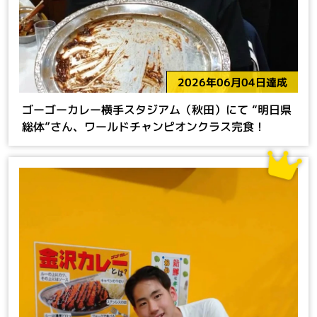
2026年06月04日達成
ゴーゴーカレー横手スタジアム（秋田）にて “明日県
総体”さん、ワールドチャンピオンクラス完食！