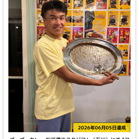
2026年06月05日達成