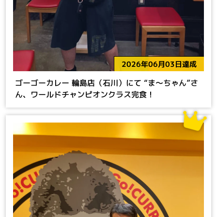
2026年06月03日達成
ゴーゴーカレー 輪島店（石川）にて “ま～ちゃん”さ
ん、ワールドチャンピオンクラス完食！