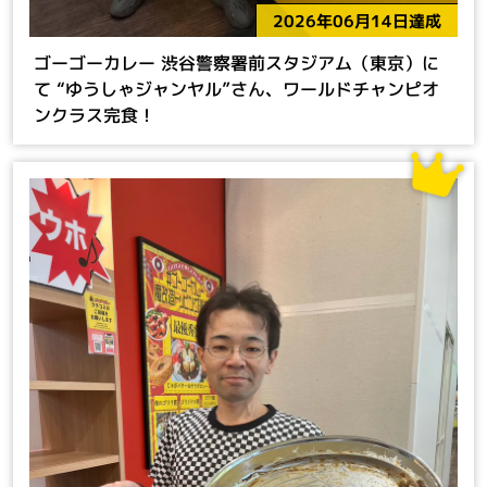
2026年06月14日達成
ゴーゴーカレー 渋谷警察署前スタジアム（東京）に
て “ゆうしゃジャンヤル”さん、ワールドチャンピオ
ンクラス完食！