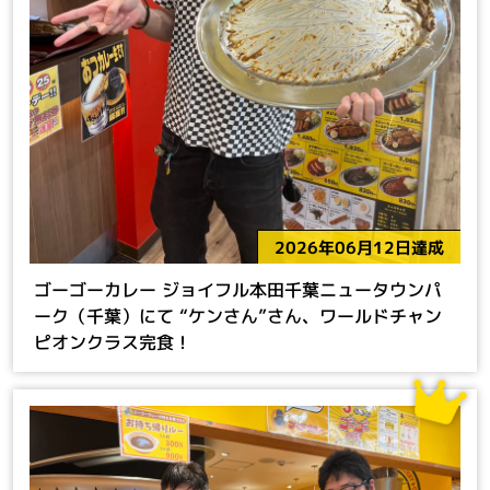
2026年06月12日達成
ゴーゴーカレー ジョイフル本田千葉ニュータウンパ
ーク（千葉）にて “ケンさん”さん、ワールドチャン
ピオンクラス完食！