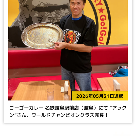
2026年05月31日達成
ゴーゴーカレー 名鉄岐阜駅前店（岐阜）にて “アック
ン”さん、ワールドチャンピオンクラス完食！