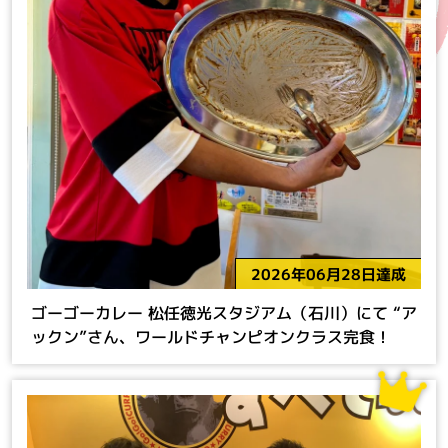
2026年06月28日達成
ゴーゴーカレー 松任徳光スタジアム（石川）にて “ア
ックン”さん、ワールドチャンピオンクラス完食！