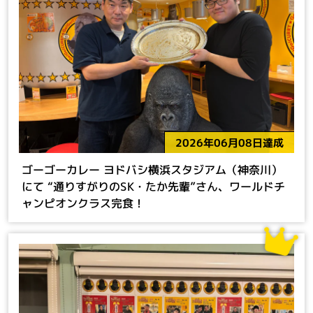
2026年06月08日達成
ゴーゴーカレー ヨドバシ横浜スタジアム（神奈川）
にて “通りすがりのSK・たか先輩”さん、ワールドチ
ャンピオンクラス完食！