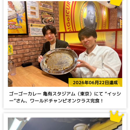
2026年06月22日達成
ゴーゴーカレー 亀有スタジアム（東京）にて “イッシ
ー”さん、ワールドチャンピオンクラス完食！