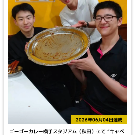
2026年06月04日達成
ゴーゴーカレー横手スタジアム（秋田）にて “キャベ