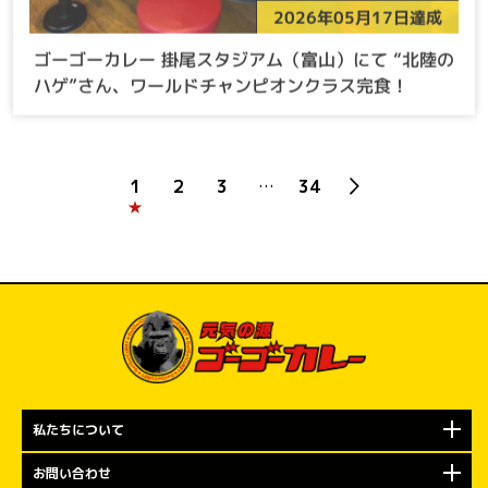
2026年05月17日達成
ゴーゴーカレー 掛尾スタジアム（富山）にて “北陸の
ハゲ”さん、ワールドチャンピオンクラス完食！
1
2
3
…
34
私たちについて
お問い合わせ