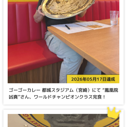
2026年05月17日達成
ゴーゴーカレー 都城スタジアム（宮崎）にて “鳳凰院
凶真”さん、ワールドチャンピオンクラス完食！