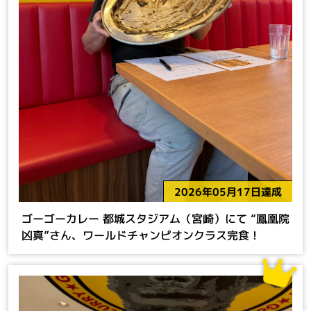
2026年05月17日達成
ゴーゴーカレー 都城スタジアム（宮崎）にて “鳳凰院
凶真”さん、ワールドチャンピオンクラス完食！