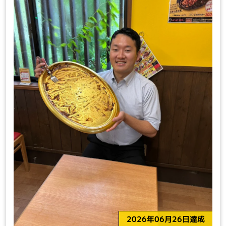
2026年06月26日達成