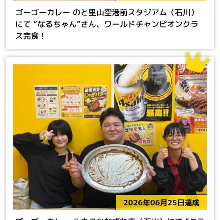
ゴーゴーカレー のと里山空港前スタジアム（石川）
にて “なるちゃん”さん、ワールドチャンピオンクラ
ス完食！
2026年06月25日達成