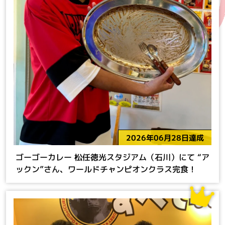
2026年06月28日達成
ゴーゴーカレー 松任徳光スタジアム（石川）にて “ア
ックン”さん、ワールドチャンピオンクラス完食！