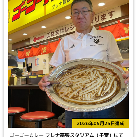
2026年05月25日達成
ゴーゴーカレー プレナ幕張スタジアム（千葉）にて