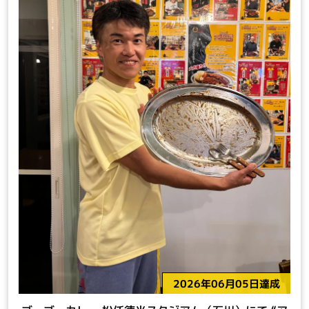
2026年06月05日達成