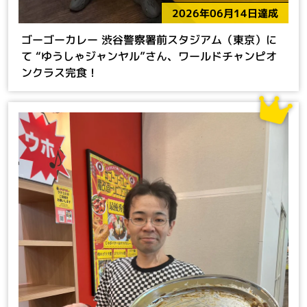
2026年06月14日達成
ゴーゴーカレー 渋谷警察署前スタジアム（東京）に
て “ゆうしゃジャンヤル”さん、ワールドチャンピオ
ンクラス完食！