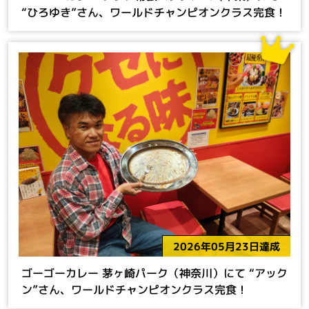
“ひろゆき”さん、ワールドチャンピオンクラス完食！
2026年05月23日達成
ゴーゴーカレー 茅ヶ崎パーク（神奈川）にて “アック
ン”さん、ワールドチャンピオンクラス完食！