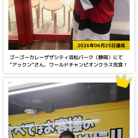
2026年06月25日達成
ゴーゴーカレーザザシティ浜松パーク（静岡）にて
“アックン”さん、ワールドチャンピオンクラス完食！