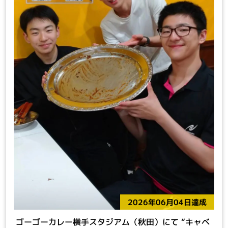
2026年06月04日達成
ゴーゴーカレー横手スタジアム（秋田）にて “キャベ