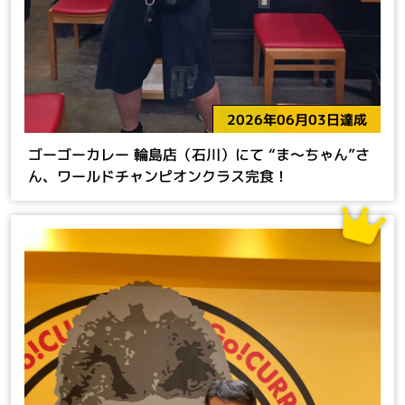
2026年06月03日達成
ゴーゴーカレー 輪島店（石川）にて “ま～ちゃん”さ
ん、ワールドチャンピオンクラス完食！