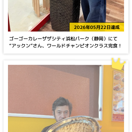
2026年05月22日達成
ゴーゴーカレーザザシティ浜松パーク（静岡）にて
“アックン”さん、ワールドチャンピオンクラス完食！