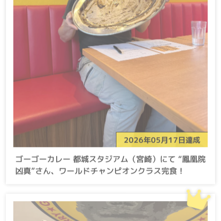
2026年05月17日達成
ゴーゴーカレー 都城スタジアム（宮崎）にて “鳳凰院
凶真”さん、ワールドチャンピオンクラス完食！