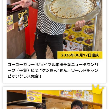
2026年06月12日達成
ゴーゴーカレー ジョイフル本田千葉ニュータウンパ
ーク（千葉）にて “ケンさん”さん、ワールドチャン
ピオンクラス完食！