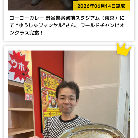
2026年06月14日達成
ゴーゴーカレー 渋谷警察署前スタジアム（東京）に
て “ゆうしゃジャンヤル”さん、ワールドチャンピオ
ンクラス完食！