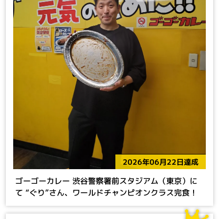
2026年06月22日達成
ゴーゴーカレー 渋谷警察署前スタジアム（東京）に
て “ぐり”さん、ワールドチャンピオンクラス完食！