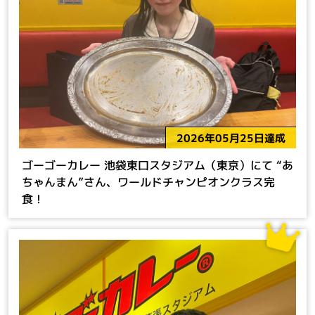
2026年05月25日達成
ゴーゴーカレー 池袋東口スタジアム（東京）にて “あ
ちゃんまん”さん、ワールドチャンピオンクラス完
食！