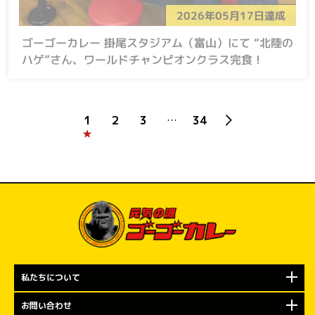
2026年05月17日達成
ゴーゴーカレー 掛尾スタジアム（富山）にて “北陸の
ハゲ”さん、ワールドチャンピオンクラス完食！
1
2
3
…
34
私たちについて
お問い合わせ