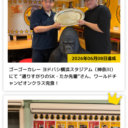
2026年06月08日達成
ゴーゴーカレー ヨドバシ横浜スタジアム（神奈川）
にて “通りすがりのSK・たか先輩”さん、ワールドチ
ャンピオンクラス完食！