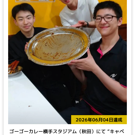
2026年06月04日達成
ゴーゴーカレー横手スタジアム（秋田）にて “キャベ