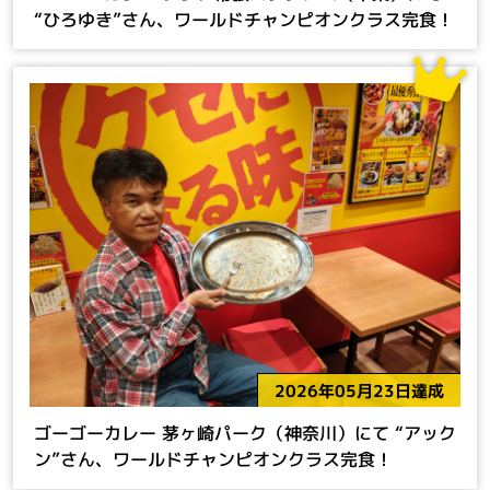
“ひろゆき”さん、ワールドチャンピオンクラス完食！
2026年05月23日達成
ゴーゴーカレー 茅ヶ崎パーク（神奈川）にて “アック
ン”さん、ワールドチャンピオンクラス完食！