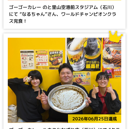
ゴーゴーカレー のと里山空港前スタジアム（石川）
にて “なるちゃん”さん、ワールドチャンピオンクラ
ス完食！
2026年06月25日達成