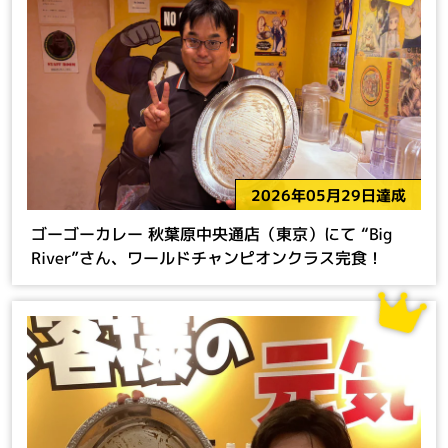
2026年05月29日達成
ゴーゴーカレー 秋葉原中央通店（東京）にて “Big
River”さん、ワールドチャンピオンクラス完食！