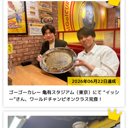
2026年06月22日達成
ゴーゴーカレー 亀有スタジアム（東京）にて “イッシ
ー”さん、ワールドチャンピオンクラス完食！