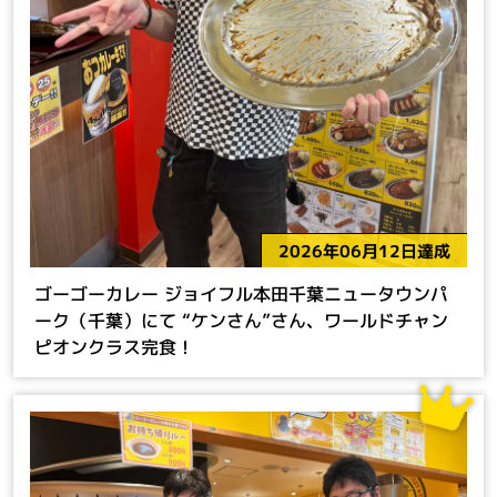
2026年06月12日達成
ゴーゴーカレー ジョイフル本田千葉ニュータウンパ
ーク（千葉）にて “ケンさん”さん、ワールドチャン
ピオンクラス完食！