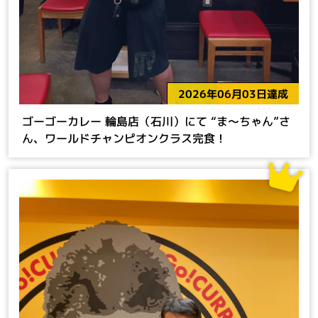
2026年06月03日達成
ゴーゴーカレー 輪島店（石川）にて “ま～ちゃん”さ
ん、ワールドチャンピオンクラス完食！