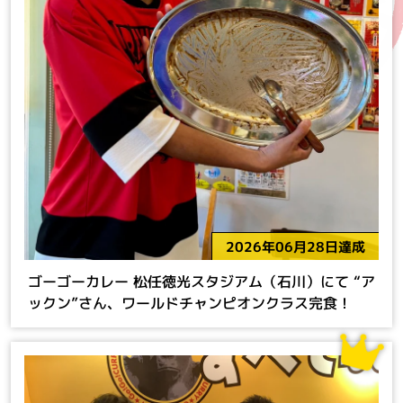
2026年06月28日達成
ゴーゴーカレー 松任徳光スタジアム（石川）にて “ア
ックン”さん、ワールドチャンピオンクラス完食！