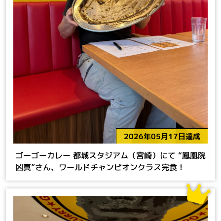
2026年05月17日達成
ゴーゴーカレー 都城スタジアム（宮崎）にて “鳳凰院
凶真”さん、ワールドチャンピオンクラス完食！