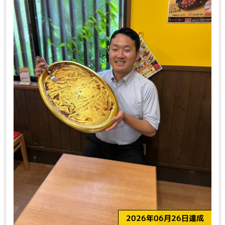
2026年06月26日達成