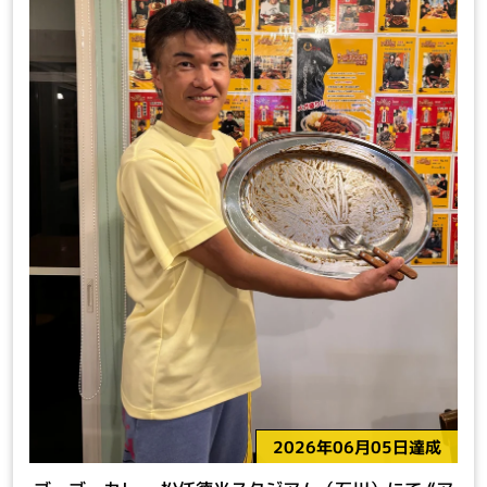
2026年06月05日達成