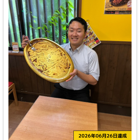
2026年06月26日達成