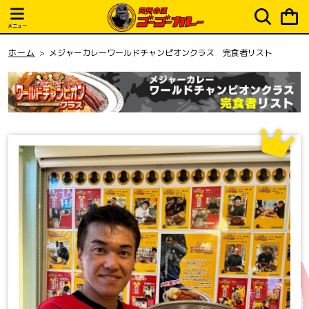
ピ
コンテ
ンツに
ン
進む
メニュー
グ
カ
ホーム
メジャーカレーワールドチャンピオンクラス 完食者リスト
ー
ト