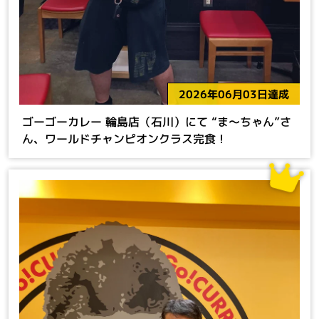
2026年06月03日達成
ゴーゴーカレー 輪島店（石川）にて “ま～ちゃん”さ
ん、ワールドチャンピオンクラス完食！