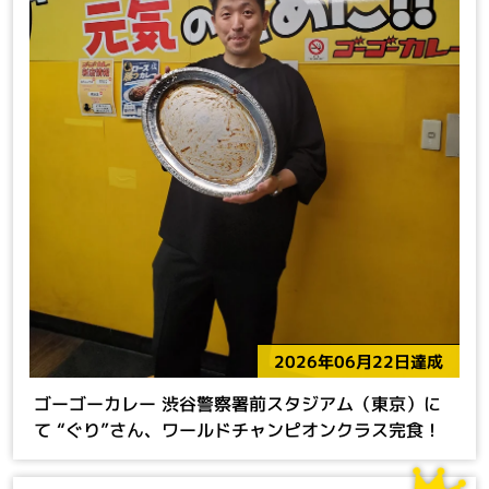
2026年06月22日達成
ゴーゴーカレー 渋谷警察署前スタジアム（東京）に
て “ぐり”さん、ワールドチャンピオンクラス完食！