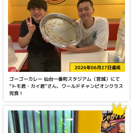
2026年06月27日達成
ゴーゴーカレー 仙台一番町スタジアム（宮城）にて
“トモ君・カイ君”さん、ワールドチャンピオンクラス
完食！