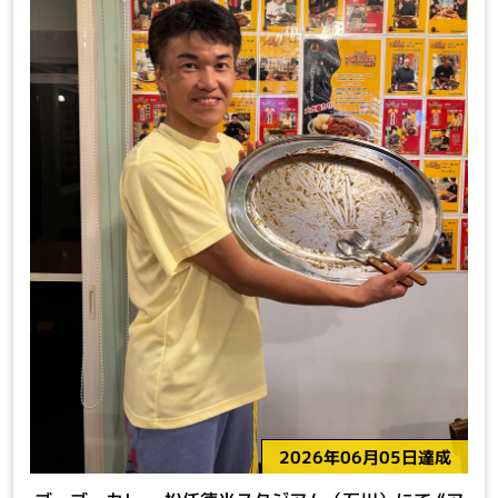
2026年06月05日達成