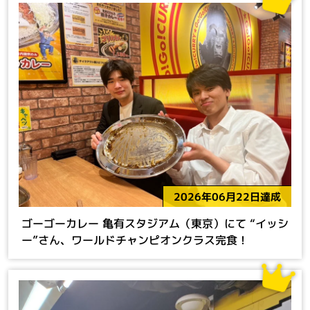
2026年06月22日達成
ゴーゴーカレー 亀有スタジアム（東京）にて “イッシ
ー”さん、ワールドチャンピオンクラス完食！