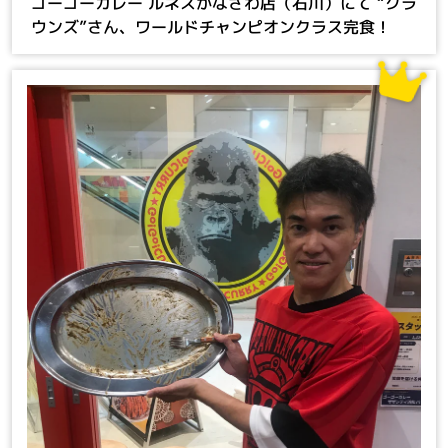
ゴーゴーカレー ルネスかなざわ店（石川）にて “クラ
ウンズ”さん、ワールドチャンピオンクラス完食！